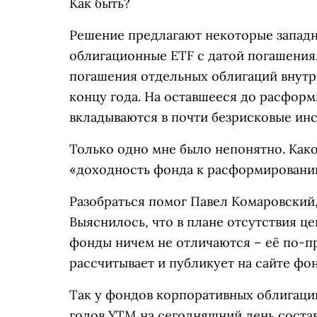
Как быть?
Решение предлагают некоторые запад
облигационные ETF с датой погашения. 
погашения отдельных облигаций внутри
концу года. На оставшееся до расфор
вкладываются в почти безрисковые ин
Только одно мне было непонятно. Како
«доходность фонда к расформирован
Разобраться помог Павел Комаровский, 
Выяснилось, что в плане отсутствия 
фонды ничем не отличаются – её по-п
рассчитывает и публикует на сайте фон
Так у фондов корпоративных облигаций
годов YTM на сегодняшний день составл