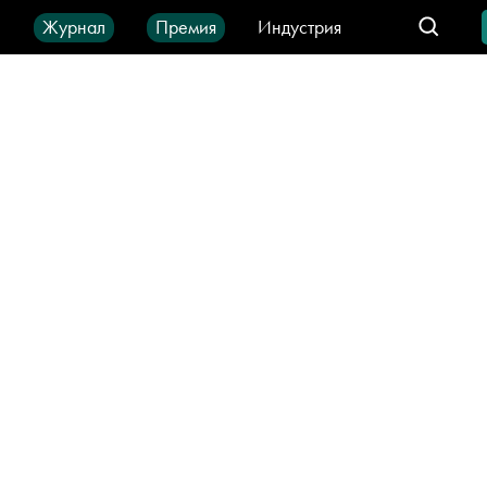
ы
Журнал
Премия
Индустрия
део
Город
IT-продукты