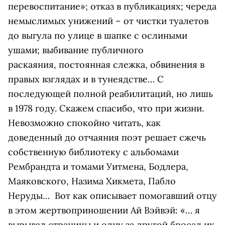
перевоспитание»; отказ в публикациях; череда
немыслимых унижений – от чистки туалетов
до выгула по улице в шапке с ослиными
ушами; выбивание публичного
раскаяния, постоянная слежка, обвинения в
правых взглядах и в тунеядстве… С
последующей полной реабилитаций, но лишь
в 1978 году. Скажем спасибо, что при жизни.
Невозможно спокойно читать, как
доведенный до отчаяния поэт решает сжечь
собственную библиотеку с альбомами
Рембрандта и томами Уитмена, Бодлера,
Маяковского, Назима Хикмета, Пабло
Неруды… Вот как описывает помогавший отцу
в этом жертвоприношении Ай Вэйвэй: «… я
вырывал страницы и одну за другой бросал их