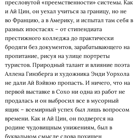
пресловутой «преемственности» системы. Как
и Ай Цин, он уехал учиться за границу, но не
во Францию, а в Америку, и испытал там себя в
разных ипостасях – от стипендиата
престижного колледжа до практически
бродяги без документов, зарабатывающего на
пропитание, рисуя на улице портреты
туристов. Природный талант и влияние поэта
Аллена Гинзберга и художника Энди Уорхола
не дали Ай Вэйвэю пропасть. И ничего, что на
первой выставке в Сохо ни одна из работ не
продалась и он выбросил все в мусорный
ящик – всемирный успех был лишь вопросом
времени. Как и Ай Цин, он подвергся на
родине чудовищным унижениям, был в
буквальном смысле слова похищен