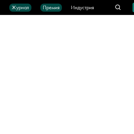
ы
Журнал
Премия
Индустрия
део
Город
IT-продукты