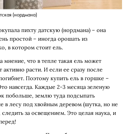
тская (нордмана)
окупала пихту датскую (нордмана) – она
ень простой – иногда орошать из
о, в котором стоит ель.
а мнение, что в тепле такая ель может
т активно расти. И если ее сразу после
погибнет. Поэтому купить ель в горшке –
 Это навсегда. Каждые 2-3 месяца зеленую
ок побольше, землю туда подсыпать
 в лесу под хвойным деревом (шутка, но не
, следить за освещением. Это целая наука, и
перед!