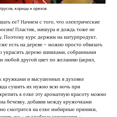
трусов, корицы и орехов
шать ее? Начнем с того, что электрические
росим! Пластик, мишура и дождь тоже не
у. Поэтому курс держим на натурпродукт.
же есть на дереве – можно просто обвязать
о украсить дерево шишками, собранными
ли любой другой цвет по желанию (акрил,
х кружками и высушенных в духовке
вда сушить их нужно всю ночь при
крепить к елке эту ароматную красоту можно
 на бечевку, добавив между кружочками
сно смотрятся на елке имбирные пряники,
 опять же – съедобные украшения –