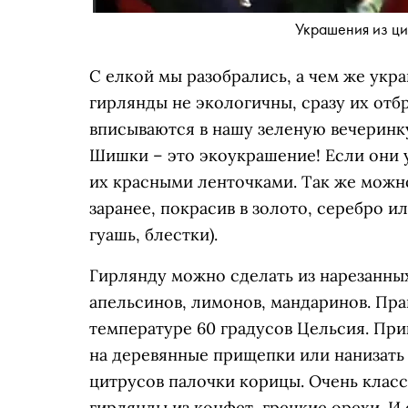
Украшения из ци
С елкой мы разобрались, а чем же укра
гирлянды не экологичны, сразу их отб
вписываются в нашу зеленую вечеринк
Шишки – это экоукрашение! Если они у
их красными ленточками. Так же можн
заранее, покрасив в золото, серебро и
гуашь, блестки).
Гирлянду можно сделать из нарезанны
апельсинов, лимонов, мандаринов. Пра
температуре 60 градусов Цельсия. При
на деревянные прищепки или нанизать
цитрусов палочки корицы. Очень клас
гирлянды из конфет, грецкие орехи. И