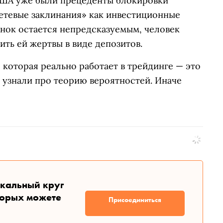
 США уже были прецеденты блокировки
етевые заклинания» как инвестиционные
ынок остается непредсказуемым, человек
ить ей жертвы в виде депозитов.
 которая реально работает в трейдинге — это
 узнали про теорию вероятностей. Иначе
икальный круг
торых можете
Присоединиться