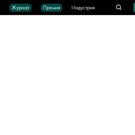
ы
Журнал
Премия
Индустрия
део
Город
IT-продукты