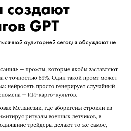
ы создают
агов GPT
тысячной аудиторией сегодня обсуждают не
сания» — промты, которые якобы заставляют
на с точностью 89%. Один такой промт может
ма: нейросеть просто генерирует случайный
феномена — ИИ-карго-культов.
овах Меланезии, где аборигены строили из
имитируя ритуалы военных летчиков, в
годняшние трейдеры делают то же самое,