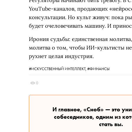
Регуляторы начинают бить тревогу. В
YouTube-каналов, продающих «нейрос
консультации. Но культ живуч: пока р
будет очеловечивать машину. И принос
Ирония судьбы: единственная молитва,
молитва о том, чтобы ИИ-культисты не
рухнет целая индустрия.
#ИСКУССТВЕННЫЙ ИНТЕЛЛЕКТ,
#ФИНАНСЫ
0
И главное, «Сноб» — это ун
собеседников, одним из ко
стать вы.