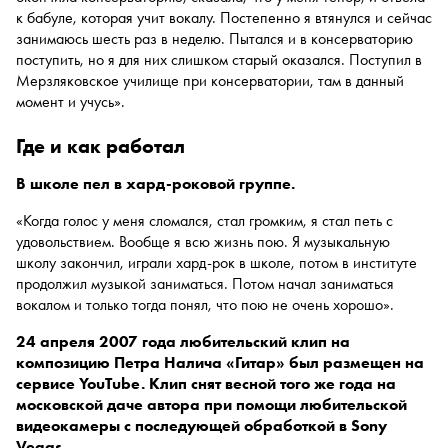
к бабуле, которая учит вокалу. Постепенно я втянулся и сейчас
занимаюсь шесть раз в неделю. Пытался и в консерваторию
поступить, но я для них слишком старый оказался. Поступил в
Мерзляковское училище при консерватории, там в данный
момент и учусь».
где и как работал
В школе пел в хард-роковой группе.
«Когда голос у меня сломался, стал громким, я стал петь с
удовольствием. Вообще я всю жизнь пою. Я музыкальную
школу закончил, играли хард-рок в школе, потом в институте
продолжил музыкой заниматься. Потом начал заниматься
вокалом и только тогда понял, что пою не очень хорошо».
24 апреля 2007 года любительский клип на
композицию Петра Налича «Гитар» был размещен на
сервисе YouTube. Клип снят весной того же года на
московской даче автора при помощи любительской
видеокамеры c последующей обработкой в Sony
Vegas.