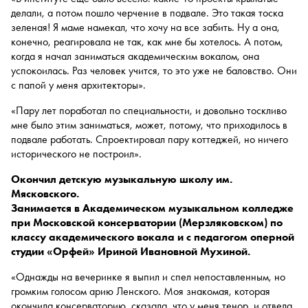
делали, а потом пошло черчение в подвале. Это такая тоска
зеленая! Я маме намекал, что хочу на все забить. Ну а она,
конечно, реагировала не так, как мне бы хотелось. А потом,
когда я начал заниматься академическим вокалом, она
успокоилась. Раз человек учится, то это уже не баловство. Они
с папой у меня архитекторы».
«Пару лет поработал по специальности, и довольно тоскливо
мне было этим заниматься, может, потому, что приходилось в
подвале работать. Спроектировал пару коттеджей, но ничего
исторического не построил».
Окончил детскую музыкальную школу им.
Мясковского.
Занимается в Академическом музыкальном колледже
при Московской консерватории (Мерзляковском) по
классу академического вокала и с педагогом оперной
студии «Орфей» Ириной Ивановной Мухиной.
«Однажды на вечеринке я выпил и спел непоставленным, но
громким голосом арию Ленского. Моя знакомая, которая
окончила консерваторию, сказала, что у меня тенор, и отвела