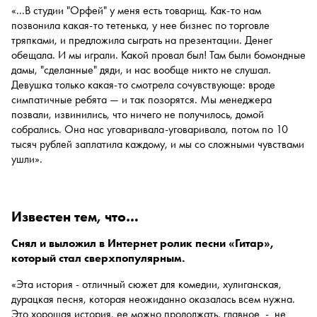
«...В студии "Орфей" у меня есть товарищ. Как-то нам
позвонила какая-то тетенька, у нее бизнес по торговле
тряпками, и предложила сыграть на презентации. Денег
обещала. И мы играли. Какой провал был! Там были бомондные
дамы, "сделанные" дяди, и нас вообще никто не слушал.
Девушка только какая-то смотрела сочувствующе: вроде
симпатичные ребята — и так позорятся. Мы менеджера
позвали, извинились, что ничего не получилось, домой
собрались. Она нас уговаривала-уговаривала, потом по 10
тысяч рублей заплатила каждому, и мы со сложными чувствами
ушли».
известен тем, что…
Снял и выложил в Интернет ролик песни «Гитар»,
который стал сверхпопулярным.
«Эта история - отличный сюжет для комедии, хулиганская,
дурацкая песня, которая неожиданно оказалась всем нужна.
Это хорошая история, ее можно продолжать, главное - не