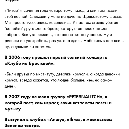
«"Гитар" я сочинил года четыре тому назад, а клип записали
этой весной. Снимали у меня на даче по Щелковскому шоссе.
Мы просто тусовались, веселились. У нас там стояла убитая
"копейка" друга моего брата, которую он никак не мог
забрать. Все уже злились, что она стоит на участке. Ну и
решили ее употребить, раз уж она здесь. Набились в нее все...
ну, а дальше вы знаете».
В 2006 году прошел первый сольный концерт в
«Клубе на Брестской».
«Были друзья по институту, девочки кричали, а когда девочки
кричат, всегда кажется, что людей больше, чем на самом
деле».
В 2007 году основал группу «PETERNALITCH», в
которой поет, сам играет, сочиняет тексты песен и
музыку.
Выступал в клубах «Апшу», «Ikra», в московском
Зеленом театре.