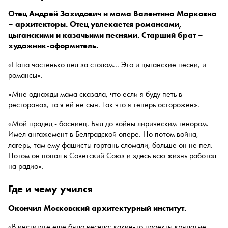
Отец Андрей Захидович и мама Валентина Марковна
– архитекторы. Отец увлекается романсами,
цыганскими и казачьими песнями. Старший брат –
художник-оформитель.
«Папа частенько пел за столом... Это и цыганские песни, и
романсы».
«Мне однажды мама сказала, что если я буду петь в
ресторанах, то я ей не сын. Так что я теперь осторожен».
«Мой прадед - босниец. Был до войны лирическим тенором.
Имел ангажемент в Белградской опере. Но потом война,
лагерь, там ему фашисты гортань сломали, больше он не пел.
Потом он попал в Советский Союз и здесь всю жизнь работал
на радио».
где и чему учился
Окончил Московский архитектурный институт.
«В институте еще было весело: какие-то проекты крылатые