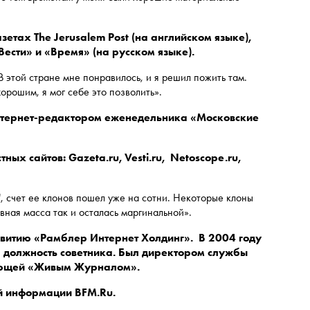
зетах The Jerusalem Post (на английском языке),
Вести» и «Время» (на русском языке).
 В этой стране мне понравилось, и я решил пожить там.
рошим, я мог себе это позволить».
нтернет-редактором еженедельника «Московские
ых сайтов: Gazeta.ru, Vesti.ru, Netoscope.ru,
у", счет ее клонов пошел уже на сотни. Некоторые клоны
вная масса так и осталась маргинальной».
звитию «Рамблер Интернет Холдинг». В 2004 году
 должность советника. Был директором службы
деющей «Живым Журналом».
ой информации BFM.Ru.