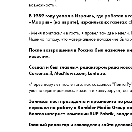
возможности».
В 1989 году уехал в Израиль, где работал в га
«Маарив» (на иврите), израильских газетах «
«Меня пригласили в гости, я провел там две недели.
Именно потому, что материальное положение было хо
После возвращения в Россию был назначен и
новости».
Создал и был главным редактором ряда новостн
Cursor.co.il, MosNews.com, Lenta.ru.
«Через пару лет после того, как создалась "Лента.Р
удачно адаптировались, выжили и конкурируют, осно
Занимал пост президента и президента по ра
перешел на работу в Rambler Media Group на
блогов интернет-компании SUP-Fabrik, вла
Главный редактор и совладелец сайта делов