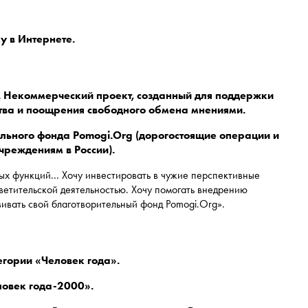
у в Интернете.
rg). Некоммерческий проект, созданный для поддержки
тва и поощрения свободного обмена мнениями.
ельного фонда Pomogi.Org (дорогостоящие операции и
чреждениям в России).
ых функций... Хочу инвестировать в чужие перспективные
ветительской деятельностью. Хочу помогать внедрению
вивать свой благотворительный фонд Pomogi.Org».
егории «Человек года».
овек года-2000».