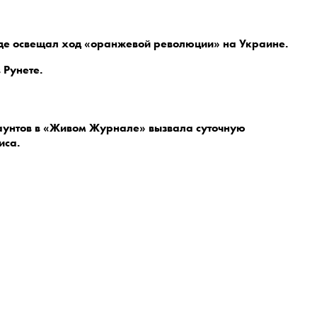
где освещал ход «оранжевой революции» на Украине.
 Рунете.
аунтов в «Живом Журнале» вызвала суточную
иса.