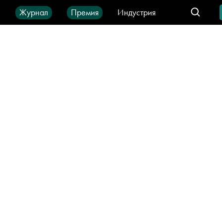
ы
Журнал
Премия
Индустрия
део
Город
IT-продукты