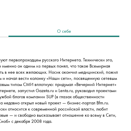
О себе
уют первопроходцем русского Интернета. Технически это,
о именно он одним из первых понял, что такое Всемирная
ать в нее всех желающих. Носик окончил медицинский, пожил
м и начал вести колонку «Наши сети», посвященную сетевым
я новым типом СМИ вплотную: придумал «Вечерний Интернет»
ернете, запустил Gazeta.ru и Lenta.ru, руководил проектами
ужбой блогов компании SUP (в глазах общественности
а недавно открыл новый проект — бизнес-портал Bfm.ru.
ски относится к современной российской власти, любит
овые — и свободно высказывает отношение ко всему в Сети,
Сноб» с декабря 2008 года.