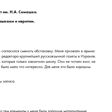
т им. Н.А. Семашко.
зыками и ивритом.
 я согласился сменить обстановку. Меня призвали в армию
, редактора крупнейшей русскоязычной газеты в Израиле.
 которые только закончили школу. Они не читали книг, не
y было мало что интересно. Для меня это было хорошим
.
ы запаса.
о тем временам у меня были хорошие материальные