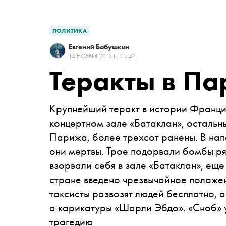
ПОЛИТИКА
Евгений Бабушкин
14 НОЯБРЯ 2015 Г., 05:42
Теракты в Па
Крупнейший теракт в истории Франции
концертном зале
«
Батаклан
»
, остальн
Парижа, более трехсот ранены. В нап
они мертвы. Трое подорвали бомбы ря
взорвали себя в зале «Батаклан», еще
стране введено чрезвычайное положен
таксисты развозят людей бесплатно, а
а карикатуры
«
Шарли Эбдо
»
.
«
Сноб
»
трагедию