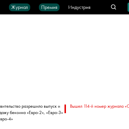
ы
Журнал
Премия
Индустрия
део
Город
IT-продукты
вительство разрешило выпуск и
Вышел 114-й номер журнала «
дажу бензина «Евро-2», «Евро-3»
Евро-4»