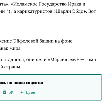
нта», «Исламское Государство Ирака и
сии
*
)
, а карикатуристов «Шарли Эбдо». Вот
жение Эйфелевой башни на фоне
нак мира.
о стадиона, они пели «Марсельезу»
—
гимн
й страны.
сь на наши соцсети:
ВК
Дзен