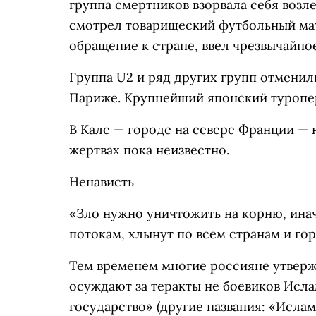
группа смертников взорвала себя возл
смотрел товарищеский футбольный мат
обращение к стране, ввел чрезвычайно
Группа U2 и ряд других групп отмени
Париже. Крупнейший японский туропе
В Кале
—
городе на севере Франции
—
н
жертвах пока неизвестно.
Ненависть
«Зло нужно уничтожить на корню, ина
потокам, хлынут по всем странам и го
Тем временем многие россияне утверж
осуждают за теракты не боевиков
Исла
государство» (другие названия: «Исла