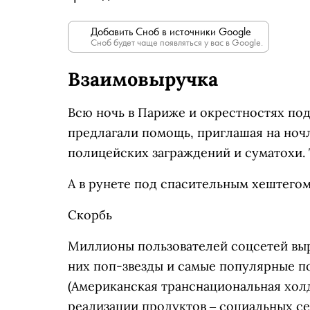
Добавить Сноб в источники Google
Сноб будет чаще появляться у вас в Google.
Взаимовыручка
Всю ночь в Париже и окрестностях под
предлагали помощь, приглашая на ночл
полицейских заграждений и суматохи. 
А в рунете под спасительным хештегом
Скорбь
Миллионы пользователей соцсетей вы
них поп-звезды и самые популярные по
(Американская транснациональная холд
реализации продуктов ‒ социальных се