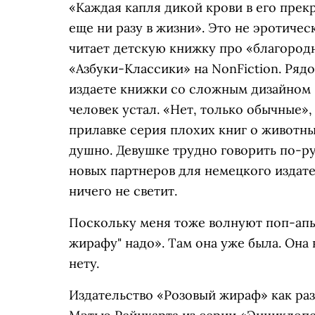
«Каждая капля дикой крови в его прек
еще ни разу в жизни». Это не эротичес
читает детскую книжку про «благородн
«Азбуки-Классики» на NonFiction. Ряд
издаете книжки со сложным дизайном
человек устал. «Нет, только обычные»,
прилавке серия плохих книг о животных
душно. Девушке трудно говорить по-ру
новых партнеров для немецкого издател
ничего не светит.
Поскольку меня тоже волнуют поп-апы,
жирафу" надо». Там она уже была. Она 
нету.
Издательство «Розовый жираф» как ра