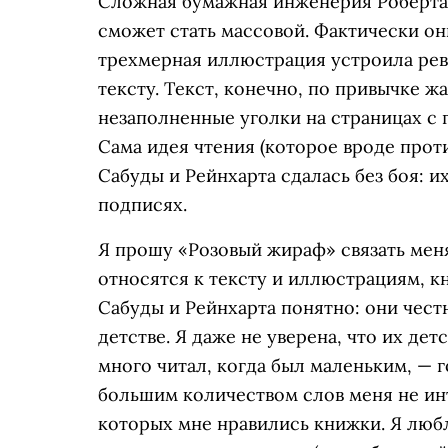
Сложная бумажная инженерия Роберта 
сможет стать массовой. Фактически о
трехмерная иллюстрация устроила ре
тексту. Текст, конечно, по привычке ж
незаполненные уголки на страницах с 
Сама идея чтения (которое вроде прот
Сабуды и Рейнхарта сдалась без боя: и
подписях.
Я прошу «Розовый жираф» связать меня
относятся к тексту и иллюстрациям, к
Сабуды и Рейнхарта понятно: они честн
детстве. Я даже не уверена, что их дет
много читал, когда был маленьким, — 
большим количеством слов меня не инт
которых мне нравились книжки. Я любл