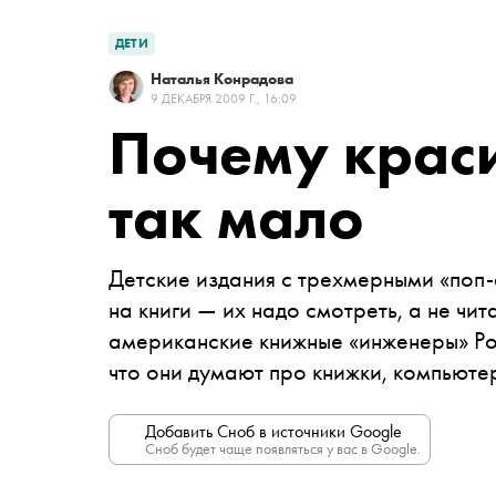
ДЕТИ
Наталья Конрадова
9 ДЕКАБРЯ 2009 Г., 16:09
Почему крас
так мало
Детские издания с трехмерными «поп
на книги — их надо смотреть, а не чит
американские книжные «инженеры» Ро
что они думают про книжки, компьютер
Добавить Сноб в источники Google
Сноб будет чаще появляться у вас в Google.