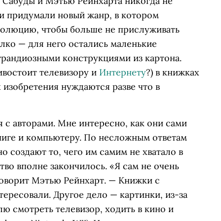
Сабуды и Мэтью Рейнхарта никогда не
ни придумали новый жанр, в котором
волюцию, чтобы больше не прислуживать
алко — для него остались маленькие
грандиозными конструкциями из картона.
ивостоит телевизору и
Интернету
?
) в книжках
х изобретения нуждаются разве что в
 с авторами. Мне интересно, как они сами
ниге и компьютеру. По несложным ответам
о создают то, чего им самим не хватало в
ство вполне закончилось. «Я сам не очень
говорит Мэтью Рейнхарт. — Книжки с
ересовали. Другое дело — картинки, из-за
ю смотреть телевизор, ходить в кино и