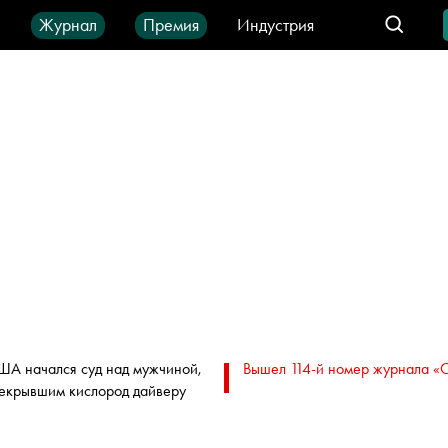
ы
Журнал
Премия
Индустрия
део
Город
IT-продукты
ША начался суд над мужчиной,
Вышел 114-й номер журнала «
екрывшим кислород дайверу