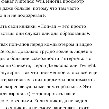
 фанат Nintendo Wii). Иногда просмотр
 даже больше, потому что там часто
 я и не подозревал».
вать свои книжки: «Поп-ап — это просто
льствия они служат или для образования».
вах поп-апов перед компьютером и видео
Сегодня довольно трудно вовлечь людей в
гры и большие возможности Интернета. Но
мони Сникета, Перси Джексона или Twilight
популярны, так что письменное слово все еще
интерактивные: в них предметы поднимаются
и скорее визуальные, чем вербальные. Это
 для взрослых) — тренировать наши
о словесными. Если я никогда не видел
, то я никогда не смогу нарисовать этого