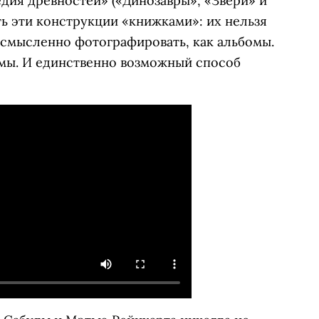
дия древностей» («Динозавры», «Звери» и
ать эти конструкции «книжками»: их нельзя
ессмысленно фотографировать, как альбомы.
мы. И единственно возможный способ