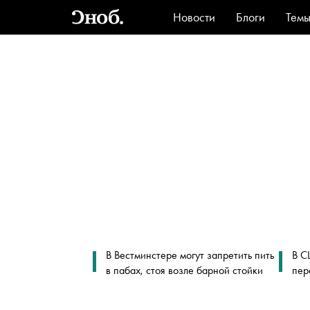
Новости
Блоги
Тем
Стиль
Ви
В Вестминстере могут запретить пить
В С
в пабах, стоя возле барной стойки
пер