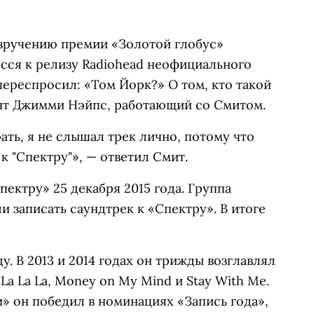
вручению премии «Золотой глобус»
есся к релизу Radiohead неофициального
переспросил: «Том Йорк?» О том, кто такой
нт Джимми Нэйпс, работающий со Смитом.
рать, я не слышал трек лично, потому что
 "Спектру"», — ответил Смит.
пектру» 25 декабря 2015 года. Группа
ли записать саундтрек к «Спектру». В итоге
у. В 2013 и 2014 годах он трижды возглавлял
a La La, Money on My Mind и Stay With Me.
и» он победил в номинациях «Запись года»,