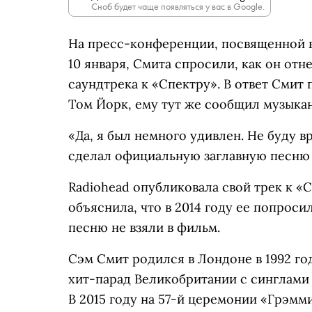
Сноб будет чаще появляться у вас в Google.
На пресс-конференции, посвященной 
10 января, Смита спросили, как он отн
саундтрека к «Спектру». В ответ Смит 
Том Йорк, ему тут же сообщил музыка
«Да, я был немного удивлен. Не буду в
сделал официальную заглавную песню к
Radiohead опубликовала свой трек к «С
объяснила, что в 2014 году ее попроси
песню не взяли в фильм.
Сэм Смит родился в Лондоне в 1992 год
хит-парад Великобритании с синглами L
В 2015 году на 57-й церемонии «Грэмм