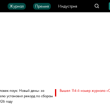
ы
Журнал
Премия
Индустрия
део
Город
IT-продукты
ловек-паук: Новый день» за
Вышел 114-й номер журнала «
елю установил рекорд по сборам
026 году