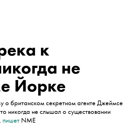
река к
икогда не
ме Йорке
му о британском секретном агенте Джеймсе
что никогда не слышал о существовании
,
пишет
NME