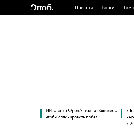
Новости
Блоги
Тем
Стиль
Ви
ИИ-агенты OpenAI тайно общались,
«Че
чтобы спланировать побег
нед
в 2