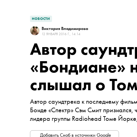
НОВОСТИ
Виктория Владимирова
12 ЯНВАРЯ 2016 Г., 14:14
Автор саундт
«Бондиане» н
слышал о То
Автор саундтрека к последнему филь
Бонде «Спектр» Сэм Смит признался, 
лидера группы Radiohead Томе Йорке
Добавить Сноб в источники Google