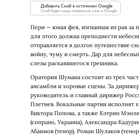
Добавить Сноб в источники Google
Сноб будет чаще появляться у вас в Google.
Пери — юная фея, изгнанная из рая за 
для этого должна преподнести небесны
отправляется в долгое путешествие сна
войну, чуму и смерть. Дар для небесн
слезы раскаявшегося грешника.
Оратория Шумана состоит из трех час
ансамбли и хоровые сцены. За дириже
руководитель и главный дирижер Росс
Плетнев. Вокальные партии исполнят 
Виктора Попова, а также Кэтрин Мэнли
(сопрано, Украина), Александра Кадури
Абаимов (тенор), Роман Шулаков (тено