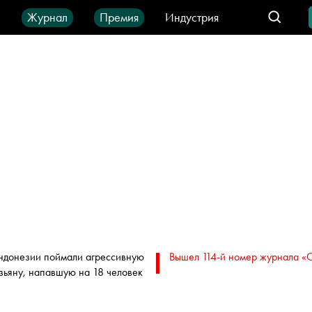
ы
Журнал
Премия
Индустрия
део
Город
IT-продукты
ндонезии поймали агрессивную
Вышел 114-й номер журнала «
зьяну, напавшую на 18 человек