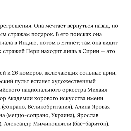
прегрешения. Она мечтает вернуться назад, но
м стражам подарок. В его поисках она
чала в Индию, потом в Египет; там она видит
ых стражей Пери находит лишь в Сирии — это
тей и 26 номеров, включающих сольные арии,
рский пульт встанет художественный
ийского национального оркестра Михаил
хор Академии хорового искусства имени
 (сопрано, Великобритания), Алина Яровая
на (меццо-сопрано, Украина), Ярослав
р), Александр Миминошвили (бас-баритон).