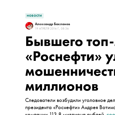
НОВОСТИ
Александр Бакланов
19 АПРЕЛЯ 2016 Г., 08:36
Бывшего топ
«Роснефти» у
мошенничеств
миллионов
Следователи возбудили уголовное дел
президента «Роснефти» Андрея Вотино
компании 113,8 миллиона рублей,
со