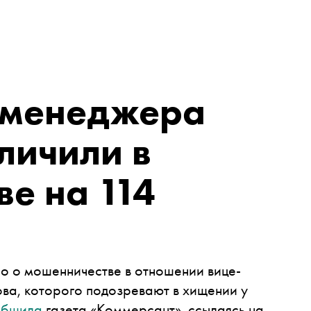
-менеджера
личили в
е на 114
о о мошенничестве в отношении вице-
ва, которого подозревают в хищении у
общила
газета «Коммерсант», ссылаясь на