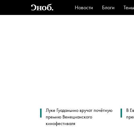
Новости
Блоги
Тем
Стиль
Ви
Луке Гуаданьино вручат почётную
В Е
премию Венецианского
пре
кинофестиваля