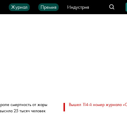
ы
Журнал
Премия
Индустрия
део
Город
IT-продукты
вропе смертность от жары
Вышел 114-й номер журнала «
высила 25 тысяч человек