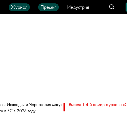
ы
Журнал
Премия
Индустрия
део
Город
IT-продукты
itico: Исландия и Черногория могут
Вышел 114-й номер журнала «
ти в ЕС в 2028 году