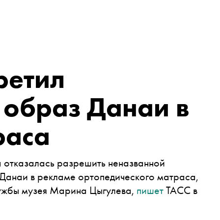
ретил
 образ Данаи в
раса
а отказалась разрешить
неназванной
Данаи в рекламе ортопедического матраса,
ужбы музея Марина Цыгулева,
пишет
ТАСС в