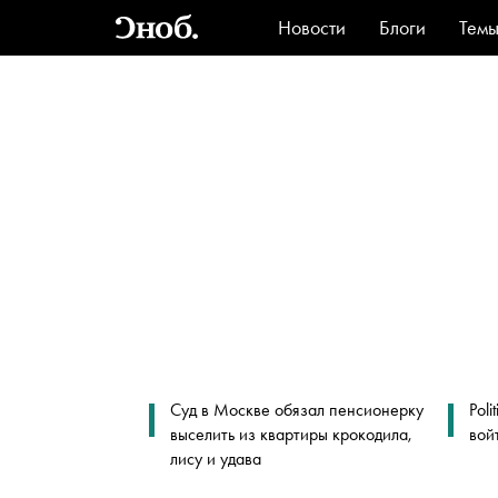
Новости
Блоги
Тем
Стиль
Ви
Суд в Москве обязал пенсионерку
Pol
выселить из квартиры крокодила,
вой
лису и удава