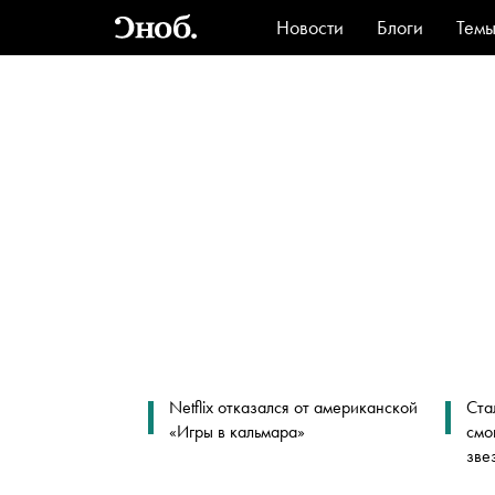
Новости
Блоги
Тем
Стиль
Ви
Netflix отказался от американской
Ста
«Игры в кальмара»
смо
зве