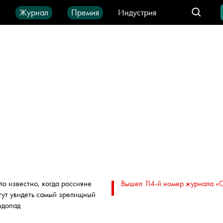
ы
Журнал
Премия
Индустрия
део
Город
IT-продукты
ло известно, когда россияне
Вышел 114-й номер журнала «
гут увидеть самый зрелищный
здопад