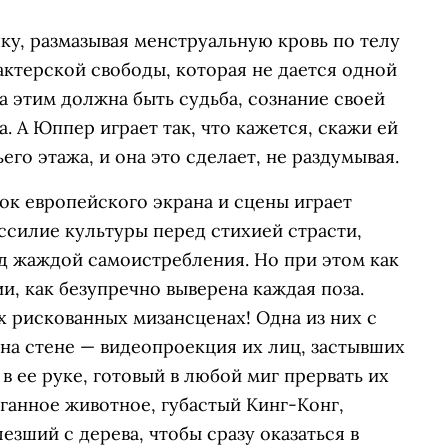
шку, размазывая менструальную кровь по телу
актерской свободы, которая не дается одной
а этим должна быть судьба, сознание своей
. А Юппер играет так, что кажется, скажи ей
его этажа, и она это сделает, не раздумывая.
ок европейского экрана и сцены играет
ссилие культуры перед стихией страсти,
ед жаждой самоистребления. Но при этом как
и, как безупречно выверена каждая поза.
 рискованных мизансценах! Одна из них с
 на стене — видеопроекция их лиц, застывших
в ее руке, готовый в любой миг прервать их
ганное животное, губастый Кинг-Конг,
езший с дерева, чтобы сразу оказаться в