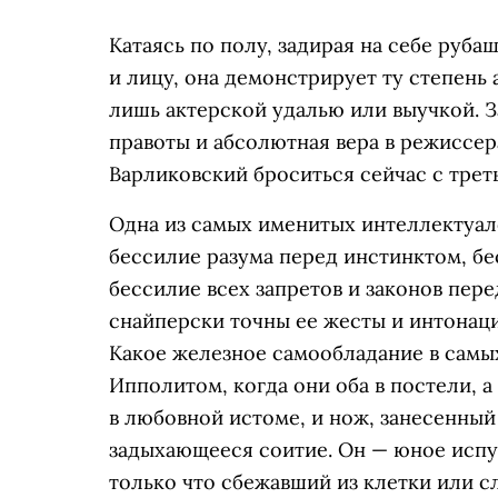
Катаясь по полу, задирая на себе руба
и лицу, она демонстрирует ту степень 
лишь актерской удалью или выучкой. З
правоты и абсолютная вера в режиссера
Варликовский броситься сейчас с треть
Одна из самых именитых интеллектуал
бессилие разума перед инстинктом, бе
бессилие всех запретов и законов пер
снайперски точны ее жесты и интонаци
Какое железное самообладание в самых
Ипполитом, когда они оба в постели, а
в любовной истоме, и нож, занесенный 
задыхающееся соитие. Он — юное испу
только что сбежавший из клетки или сл