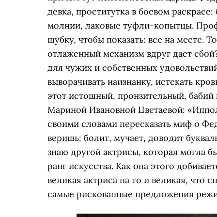
девка, проститутка в боевом раскрасе:
молнии, лаковые туфли-копытцы. Про
шубку, чтобы показать: все на месте. Т
отлаженный механизм вдруг дает сбой?
для чужих и собственных удовольствий
выворачивать наизнанку, истекать кров
этот истошный, пронзительный, бабий 
Мариной Ивановной Цветаевой: «Ипполи
своими словами пересказать миф о Федр
веришь: болит, мучает, доводит буквал
знаю другой актрисы, которая могла б
ранг искусства. Как она этого добивае
великая актриса на то и великая, что 
самые рискованные предложения режи