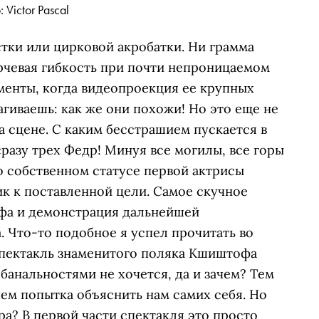
 Victor Pascal
стки или цирковой акробатки. Ни грамма
рчевая гибкость при почти непроницаемом
оменты, когда видеопроекция ее крупных
агиваешь: как же они похожи! Но это еще не
на сцене. С каким бесстрашием пускается в
сразу трех Федр! Минуя все могилы, все горы
о собственном статусе первой актрисы
к к поставленной цели. Самое скучное
мифа и демонстрация дальнейшей
 Что-то подобное я успел прочитать во
спектакль знаменитого поляка Кшиштофа
 банальностями не хочется, да и зачем? Тем
чем попытка объяснить нам самих себя. Но
а? В первой части спектакля это просто