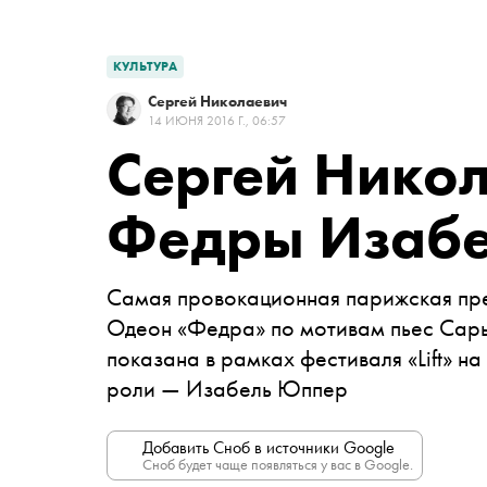
КУЛЬТУРА
Сергей Николаевич
14 ИЮНЯ 2016 Г., 06:57
Сергей Никол
Федры Изаб
Самая провокационная парижская пре
Одеон «Федра» по мотивам пьес Сары
показана в рамках фестиваля «Lift» на
роли —
Изабель Юппер
Добавить Сноб в источники Google
Сноб будет чаще появляться у вас в Google.