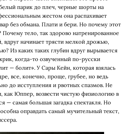
 белый парик до плеч, черные шорты на
фессиональным жестом она распахивает
овар без обмана. Плати и бери. Но почему этот
 Почему тело, так здорово натренированное
, вдруг начинает трясти мелкой дрожью,
ью? Из каких таких глубин вдруг вырывается
крик, когда-то озвученный по-русски
т — болит». У Сары Кейн, которая взялась
е, все, конечно, проще, грубее, но ведь
ьно до исступления и рвотных спазмов. Не
ы, как Юппер, возвести чистую физиологию в
тся — самая большая загадка спектакля. Но
способна оправдать самый мучительный текст,
ссера.