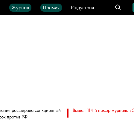
ы
Журнал
Премия
Индустрия
део
Город
IT-продукты
тания расширила санкционный
Вышел 114-й номер журнала «
сок против РФ