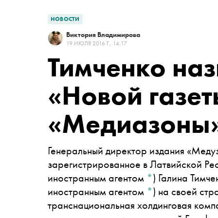
НОВОСТИ
Виктория Владимирова
19 ИЮЛЯ 2016 Г., 14:17
Тимченко наз
«Новой газе
«Медиазоны
Генеральный директор издания
«Меду
зарегистрированное в Латвийской Рес
иностранным агентом
*
)
Галина Тимче
иностранным агентом
*
)
на своей стр
транснациональная холдинговая компан