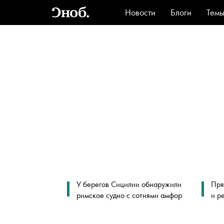
Новости
Блоги
Тем
Стиль
Ви
У берегов Сицилии обнаружили
Пря
римское судно с сотнями амфор
и р