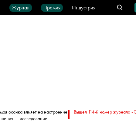
ы
Журнал
Премия
Индустрия
део
Город
IT-продукты
мая осанка влияет на настроение
Вышел 114-й номер журнала «
ешения — исследование