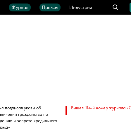
ы
Журнал
Премия
Индустрия
део
Город
IT-продукты
мп подписал указы об
Вышел 114-й номер журнала «
аничении гражданства по
дению и запрете «родильного
изма»