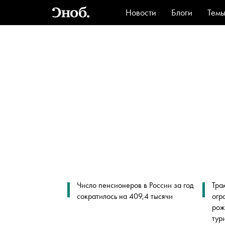
Новости
Блоги
Тем
Стиль
Ви
Число пенсионеров в России за год
Тра
сократилось на 409,4 тысячи
огр
рож
тур