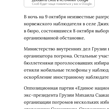
Сноб будет чаще появляться у вас в Google.
В ночь на 9 октября неизвестные разг
норвежского наблюдателя в селе Джиха
в бюро, состоявшиеся 8 октября выбо
организованной обстановке.
Министерство внутренних дел Грузии 
организатора погрома. Остальные учас
бюллетенями проголосовавших избират
отняли мобильные телефоны у наблюда
оскорбление иностранному наблюдат
Оппозиционная партия «Единое национ
экс-президента Грузии Михаила Саакаш
организации погромов нескольких изб