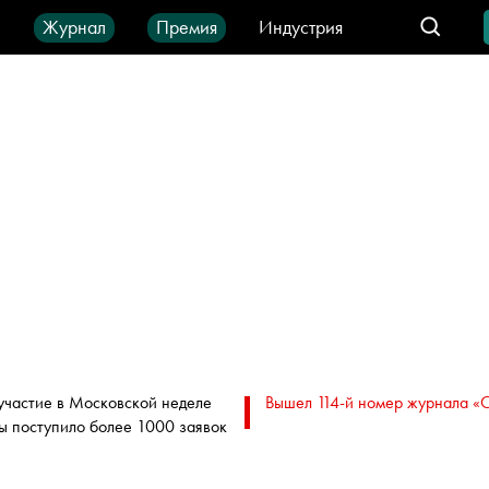
ы
Журнал
Премия
Индустрия
део
Город
IT-продукты
участие в Московской неделе
Вышел 114-й номер журнала «
ы поступило более 1000 заявок