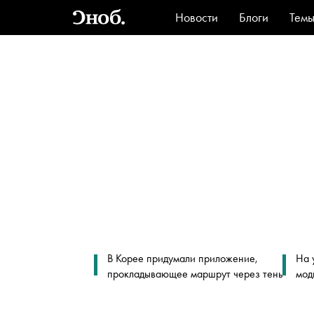
Новости
Блоги
Тем
Стиль
Ви
В Корее придумали приложение,
На 
прокладывающее маршрут через тень
мод