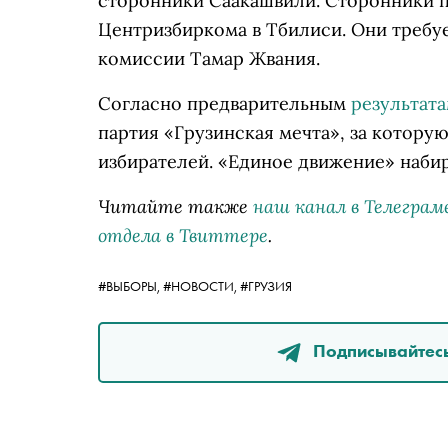
сторонники Саакашвили. Сторонники 
Центризбиркома в Тбилиси. Они требу
комиссии Тамар Жвания.
Согласно предварительным
результат
партия «Грузинская мечта», за котор
избирателей. «Единое движение» набир
Читайте также
наш канал в Телеграм
отдела в Твиттере
.
#ВЫБОРЫ,
#НОВОСТИ,
#ГРУЗИЯ
Подписывайтесь