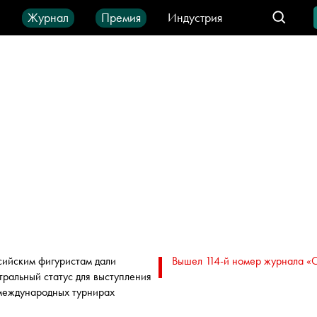
ы
Журнал
Премия
Индустрия
део
Город
IT-продукты
сийским фигуристам дали
Вышел 114-й номер журнала «
тральный статус для выступления
международных турнирах