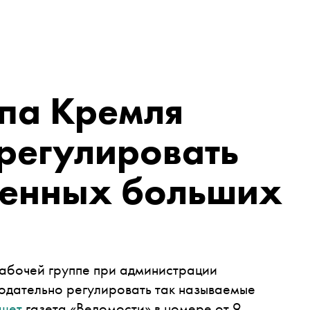
ппа Кремля
регулировать
ченных больших
рабочей группе при администрации
одательно регулировать так называемые
шет
газета «Ведомости» в номере от 9