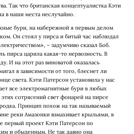
ва. Так что британская концептуалистка Кэти
а в наши места неслучайно.
жные бури, на набережной я первым делом
ом. Он стоял у пирса и битый час наблюдал
электричеством», – задумчиво сказал Боб.
ь пирса царила какая-то нервозность. В
ду. И на этот раз виноватой оказалась
игал в зависимости от того, блеснет ли
нце света. Кэти Патерсон установила у нас
ает все электромагнитные бури в любых
т этих сотрясений свет фонарей на пирсе
родка. Принцип похож на так называемый
лине реки Амазонки взмахивает крыльями, в
е первый проект Кэти Патерсон по
им и обыденным. Не так давно она