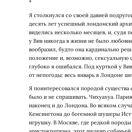
*
Я столкнулся со своей давней подругой
десять лет успешный лондонский архит
виделись несколько месяцев, и, судя п
у Вив никогда в жизни не было любовн
вообразил, будто она кардинально ре
положение и, возможно, сексуальную 
глубоко я ошибался. Под курткой у Ви
от непогоды: весь январь в Лондоне ше
Я поинтересовался породой существа
было и не спрашивать. Чихуахуа. Пари
наконец и до Лондона. Во всяком случ
Кенсингтона до богемной шушеры Ист-
игрушку. В Москве, где редкой породы
аристократизма, этот шедевр собачьей