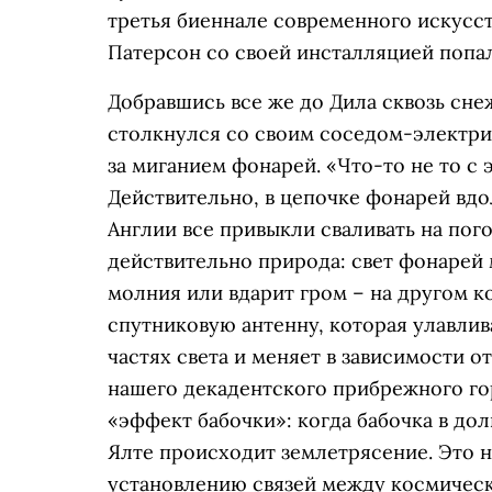
третья биеннале современного искусст
Патерсон со своей инсталляцией попал
Добравшись все же до Дила сквозь сне
столкнулся со своим соседом-электрик
за миганием фонарей. «Что-то не то с 
Действительно, в цепочке фонарей вдол
Англии все привыкли сваливать на пого
действительно природа: свет фонарей м
молния или вдарит гром – на другом ко
спутниковую антенну, которая улавлив
частях света и меняет в зависимости о
нашего декадентского прибрежного го
«эффект бабочки»: когда бабочка в до
Ялте происходит землетрясение. Это н
установлению связей между космическ