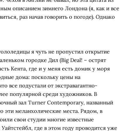
чным описанием зимнего Лондона (я, как и все
ться, раз начав говорить о погоде). Однако
 гололедицы я чуть не пропустил открытие
леньком городке Дил (Big Deal! – острят
сть Кента, где и у меня есть домик у моря
одные дома: поскольку цены на
что все подустали от экстравагантно-
олее популярной среди художников. В
вочный зал Turner Contemporary, названный
о эти меланхолические места. Рядом, в
роили свои студии многие известные
 Уайтстейбл, где в этом году проводится уже