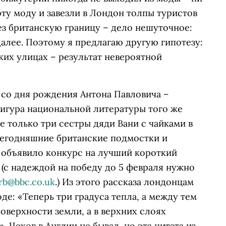
эту моду и завезли в Лондон толпы туристов
ез британскую границу – дело нешуточное:
далее. Поэтому я предлагаю другую гипотезу:
ких улицах – результат невероятной
 со дня рождения Антона Павловича –
 фигура национальной литературы того же
е только три сестры дяди Вани с чайками в
сегодняшние британские подмостки и
C объявило конкурс на лучший короткий
 (с надеждой на победу до 5 февраля нужно
rb@bbc.co.uk
.) Из этого рассказа лондонцам
де: «Теперь три градуса тепла, а между тем
поверхности земли, а в верхних слоях
 Чехов в Англии не бывал, но эта цитата из