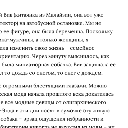
 Вив (китаянка из Малайзии, она вот уже
ектор) на автобусной остановке. Мы не
о ее фигуре, она была беременна. Поскольку
ика-мужчины, а только женщины, я
шила изменить свою жизнь – семейное
ориентацию. Через минуту выяснилось, как
в была миниатюрная собачка. Вив защищала ее
л то дождь со снегом, то снег с дождем.
 с огромными блестящими глазами. Можно
жская мода начала прошлого века докатилась
ае все модные девицы от олигархического
Энда в эти дни носят в сумочке эту живую
 собака – эрзац ощущения избранности и
 бижутерии никогда не выходил из моды – ни