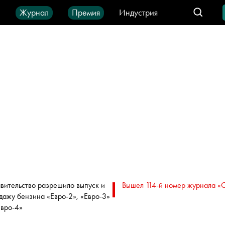
ы
Журнал
Премия
Индустрия
део
Город
IT-продукты
вительство разрешило выпуск и
Вышел 114-й номер журнала «
дажу бензина «Евро-2», «Евро-3»
Евро-4»