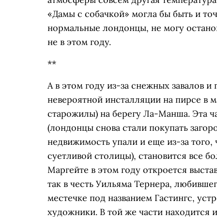
«Дамы с собачкой» могла бы быть и то
нормальные лондонцы, не могу останови
не в этом году.
**
А в этом году из-за снежных завалов и
невероятной инсталляции на пирсе в ма
старожилы) на берегу Ла-Манша. Эта ча
(лондонцы снова стали покупать загор
недвижимость упали и еще из-за того, 
суетливой столицы), становится все б
Маргейте в этом году откроется выста
так в честь Уильяма Тернера, любившег
местечке под названием Гастингс, уст
художники. В той же части находится и