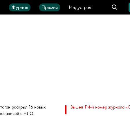
ы
Журнал
Премия
Индустрия
део
Город
IT-продукты
тагон раскрыл 16 новых
Вышел 114-й номер журнала «
еозаписей с НЛО