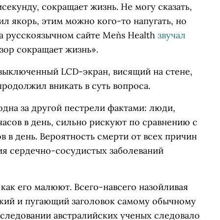
исекунду, сокращает жизнь. Не могу сказать,
ил якорь, этим можно кого-то напугать, но
а русскоязычном сайте Men`s Health
звучал
изор сокращает жизнь».
а выключенный LCD-экран, висящий на стене,
продолжил вникать в суть вопроса.
одна за другой пестрели фактами: люди,
асов в день, сильно рискуют по сравнению с
в в день. Вероятность смерти от всех причин
ния сердечно-сосудистых заболеваний
 как его малюют. Всего-навсего назойливая
ский и пугающий заголовок самому обычному
сследовании австралийских ученых следовало