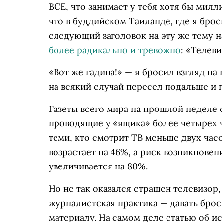
ВСЕ, что занимает у тебя хотя бы милл
что в буддийском Таиланде, где я брос
следующий заголовок на эту же тему н
более радикально и тревожно
: «Телев
«Вот же гадина!» — я бросил взгляд н
на всякий случай пересел подальше и 
Газеты всего мира на прошлой неделе 
проводящие у «ящика» более четырех ч
теми, кто смотрит ТВ меньше двух часо
возрастает на 46%, а риск возникнове
увеличивается на 80%.
Но не так оказался страшен телевизор,
журналистская практика — давать бро
материалу. На самом деле статью об и