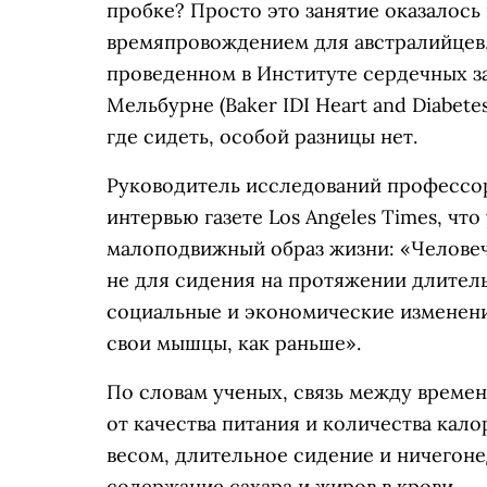
пробке? Просто это занятие оказалос
времяпровождением для австралийцев,
проведенном в Институте сердечных за
Мельбурне (Baker IDI Heart and Diabetes
где сидеть, особой разницы нет.
Руководитель исследований профессор 
интервью газете Los Angeles Times, что
малоподвижный образ жизни: «Человеч
не для сидения на протяжении длител
социальные и экономические изменени
свои мышцы, как раньше».
По словам ученых, связь между време
от качества питания и количества кало
весом, длительное сидение и ничегоне
содержание сахара и жиров в крови.