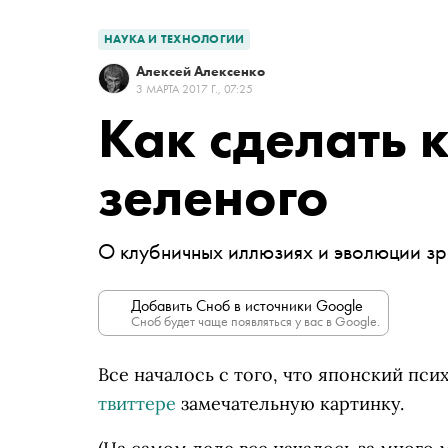
НАУКА И ТЕХНОЛОГИИ
Алексей Алексенко
3 МАРТА 2017 Г., 07:25
Как сделать 
зеленого
О клубничных иллюзиях и эволюции зр
Добавить Сноб в источники Google
Сноб будет чаще появляться у вас в Google.
Все началось с того, что японский пс
твиттере
замечательную картинку.