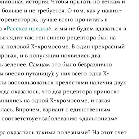
юционная история. Чтобы прыгать по веткам и
 больше и не требуется. О том, как у наших-
торецепторов, лучше всего прочитать в
а «
Рассказ предка
», и мы не будем вдаваться в
ыглядит так: ген синего рецептора был на
 на половой Х-хромосоме. В один прекрасный
ировал, и в популяции появились два
ть зеленее. Самцам это было безразлично
ы внесло путаницу): у них всего одна Х-
ли воспользоваться прелестями наличия двух
гда оказалось, что два рецептора приносят
инились на одной Х-хромосоме, и такая
ась. Впрочем, вариант с единственным
о соответствует заболеванию «дальтонизм».
ра оказались такими полезными? На этот счет