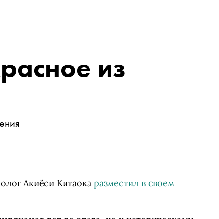
красное из
ения
ихолог Акиёси Китаока
разместил в своем