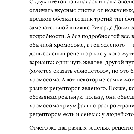
С двух цветов начиналась и наша эвол
отличать вкусные листья от невкусных,
предков обезьян возник третий тип фо
замечательной книжке Ричарда Докинз
подробности. А без подробностей все в
обычной хромосоме, а ген зеленого —
день зеленый рецептор кое у кого мут
варианта: один чуть желтее, другой чу
(хочется сказать «фиолетово», но это б
хромосома. А вот некоторые самки мог
разных рецепторов зеленого. Позже, ко
обезьянам реальную пользу, они объед
хромосома триумфально распространил
рецептором есть и сейчас: у людей эт
Отчего же два разных зеленых рецепто