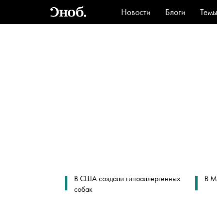
Новости
Блоги
Тем
Стиль
Ви
В США создали гипоаллергенных
В М
собак