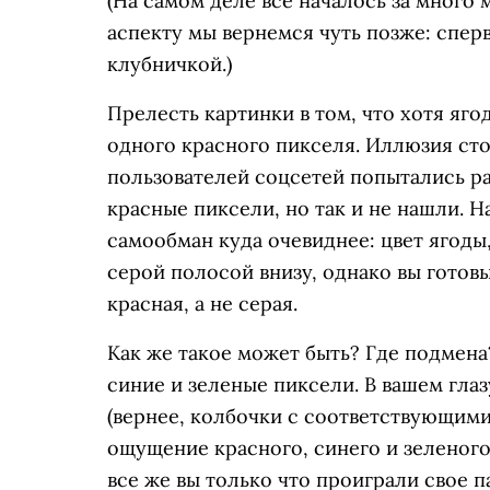
(На самом деле все началось за много 
аспекту мы вернемся чуть позже: сперв
клубничкой.)
Прелесть картинки в том, что хотя яг
одного красного пикселя. Иллюзия сто
пользователей соцсетей попытались р
красные пиксели, но так и не нашли. 
самообман куда очевиднее: цвет ягоды,
серой полосой внизу, однако вы готовы
красная, а не серая.
Как же такое может быть? Где подмена
синие и зеленые пиксели. В вашем глаз
(вернее, колбочки с соответствующими
ощущение красного, синего и зеленого 
все же вы только что проиграли свое па