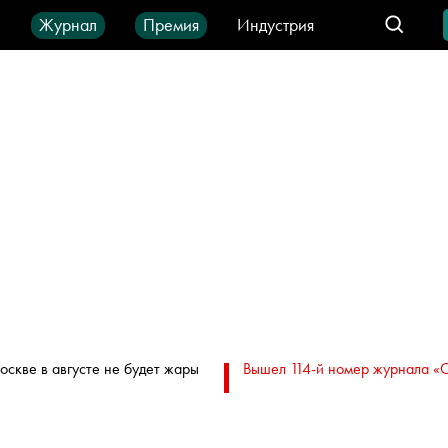
ы
Журнал
Премия
Индустрия
део
Город
IT-продукты
оскве в августе не будет жары
Вышел 114-й номер журнала «