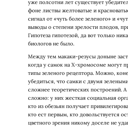
уже полсотни лет существует убедител
фоне листвы желтоватые и красноватые
сигнал от «чуть более зеленого» и «чу
выводы о степени зрелости плодов, п
Гипотеза гипотезой, да вот только ник
биологов не было.
Между тем макаки-резусы доныне заст
когда у самок на Х-хромосоме могут п
типы зеленого рецептора. Можно, коне
убедиться, что самки с двумя зеленым
сложнее теоретических построений. А 
сложно: у них жесткая социальная орг
кто из обезьян получает привилегиров
кто ест первым, кто довольствуется ос
цветного зрения никому доселе не удав