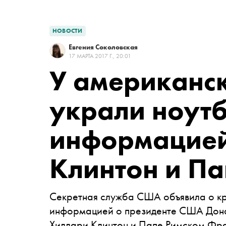
НОВОСТИ
Евгения Соколовская
17 МАРТА 2017 Г., 20:01
У американс
украли ноутб
информацией
Клинтон и П
Секретная служба США объявила о кр
информацией о президенте США Дона
Хиллари Клинтон и Папе Римском Фр