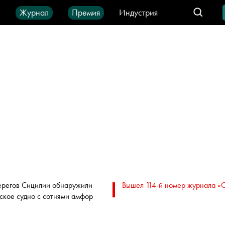
ы
Журнал
Премия
Индустрия
део
Город
IT-продукты
ерегов Сицилии обнаружили
Вышел 114-й номер журнала «
ское судно с сотнями амфор