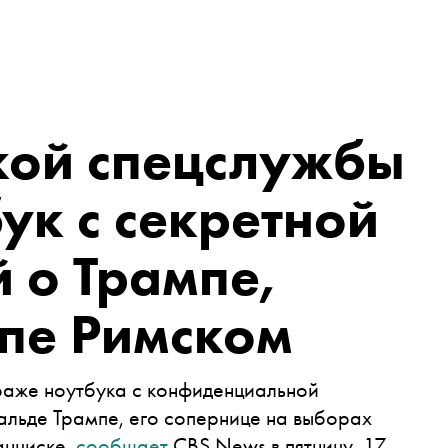
кой спецслужбы
ук с секретной
 о Трампе,
апе Римском
аже ноутбука с конфиденциальной
льде Трампе, его сопернице на выборах
анциске,
сообщает
CBS News в пятницу, 17