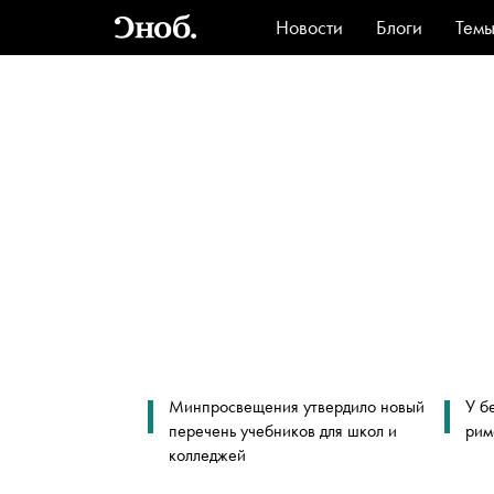
Новости
Блоги
Тем
Стиль
Ви
Минпросвещения утвердило новый
У б
перечень учебников для школ и
рим
колледжей