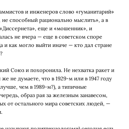
аммистов и инженеров слово «гуманитарий»
, не способный рационально мыслить», а в
«Диссернета», еще и «мошенник», и
алась не вчера — еще в советском споре
а и как могло выйти иначе — кто дал стране
?
ий Союз и похоронила. Не нехватка ракет и
е не думаете, что в 1929-м или в 1947 году
лучше, чем в 1989-м?), а типичные
ередь, образ рая за железным занавесом,
ых от остального мира советских людей, —
.
ще называют политтехнологами) сегодня есть