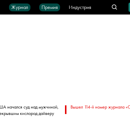
ы
Журнал
Премия
Индустрия
део
Город
IT-продукты
ША начался суд над мужчиной,
Вышел 114-й номер журнала «
екрывшим кислород дайверу