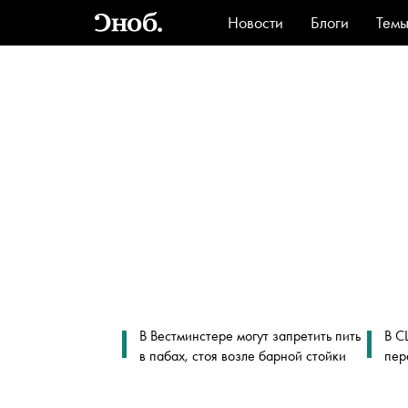
Новости
Блоги
Тем
Стиль
Ви
В Вестминстере могут запретить пить
В С
в пабах, стоя возле барной стойки
пер