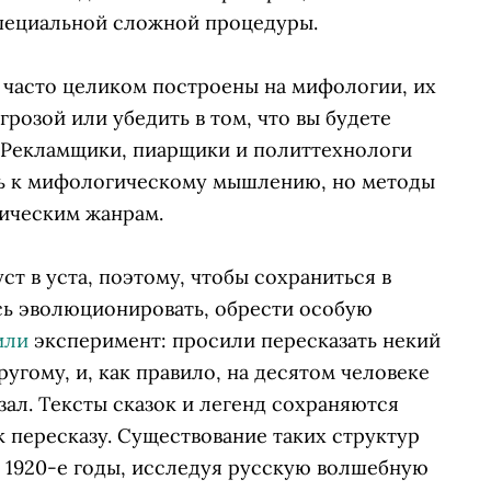
пециальной сложной процедуры.
 часто целиком построены на мифологии, их
грозой или убедить в том, что вы будете
 Рекламщики, пиарщики и политтехнологи
ть к мифологическому мышлению, но методы
ическим жанрам.
т в уста, поэтому, чтобы сохраниться в
ь эволюционировать, обрести особую
или
эксперимент: просили пересказать некий
ругому, и, как правило, на десятом человеке
ал. Тексты сказок и легенд сохраняются
к пересказу. Существование таких структур
 1920-е годы, исследуя русскую волшебную