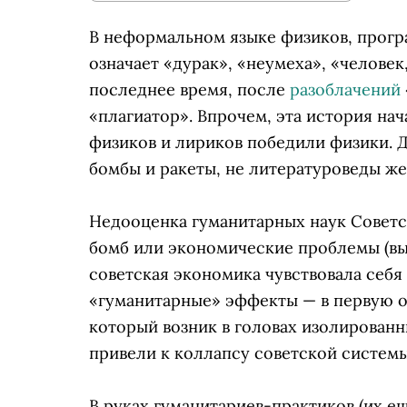
В неформальном языке физиков, прогр
означает «дурак», «неумеха», «человек
последнее время, после
разоблачений
«плагиатор». Впрочем, эта история нач
физиков и лириков победили физики. Д
бомбы и ракеты, не литературоведы же
Недооценка гуманитарных наук Советск
бомб или экономические проблемы (вы ж
советская экономика чувствовала себя 
«гуманитарные» эффекты — в первую оч
который возник в головах изолированн
привели к коллапсу советской системы
В руках гуманитариев-практиков (их е