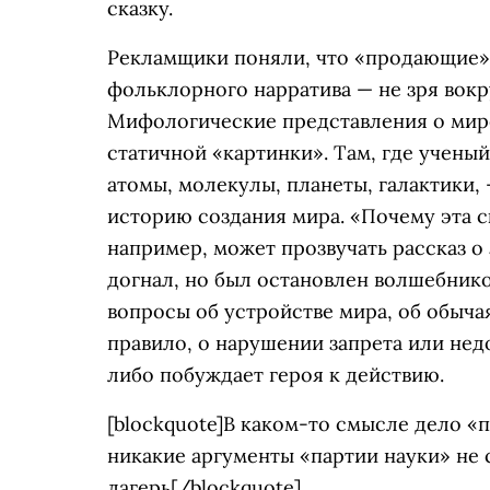
сказку.
Рекламщики поняли, что «продающие» 
фольклорного нарратива — не зря вокр
Мифологические представления о мир
статичной «картинки». Там, где учены
атомы, молекулы, планеты, галактики,
историю создания мира. «Почему эта ск
например, может прозвучать рассказ о
догнал, но был остановлен волшебнико
вопросы об устройстве мира, об обыча
правило, о нарушении запрета или недо
либо побуждает героя к действию.
[blockquote]В каком-то смысле дело «
никакие аргументы «партии науки» не
лагерь[/blockquote]