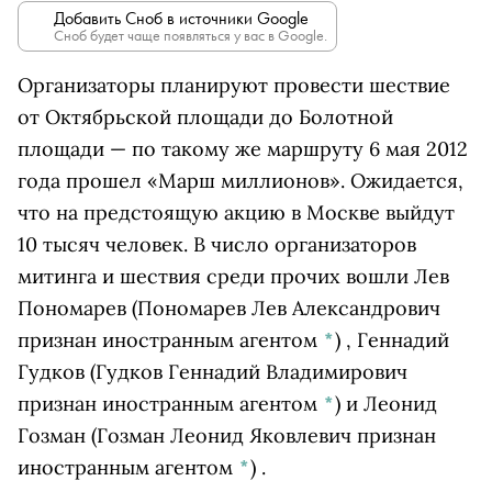
Добавить Сноб в источники Google
Сноб будет чаще появляться у вас в Google.
Организаторы планируют провести шествие
от Октябрьской площади до Болотной
площади — по такому же маршруту 6 мая 2012
года прошел «Марш миллионов». Ожидается,
что на предстоящую акцию в Москве выйдут
10 тысяч человек. В число организаторов
митинга и шествия среди прочих вошли
Лев
Пономарев
(Пономарев Лев Александрович
признан иностранным агентом
*
)
,
Геннадий
Гудков
(Гудков Геннадий Владимирович
признан иностранным агентом
*
)
и
Леонид
Гозман
(Гозман Леонид Яковлевич признан
иностранным агентом
*
)
.