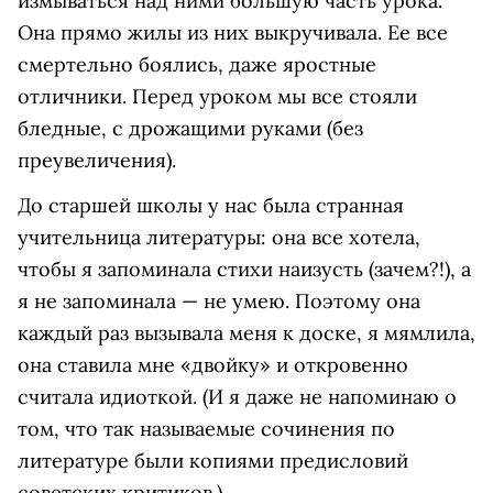
измываться над ними большую часть урока.
Она прямо жилы из них выкручивала. Ее все
смертельно боялись, даже яростные
отличники. Перед уроком мы все стояли
бледные, с дрожащими руками (без
преувеличения).
До старшей школы у нас была странная
учительница литературы: она все хотела,
чтобы я запоминала стихи наизусть (зачем?!), а
я не запоминала — не умею. Поэтому она
каждый раз вызывала меня к доске, я мямлила,
она ставила мне «двойку» и откровенно
считала идиоткой. (И я даже не напоминаю о
том, что так называемые сочинения по
литературе были копиями предисловий
советских критиков.)