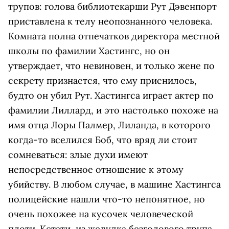
трупов: голова библиотекарши Рут Дэвенпорт
приставлена к телу неопознанного человека.
Комната полна отпечатков директора местной
школы по фамилии Хастингс, но он
утверждает, что невиновен, и только жене по
секрету признается, что ему приснилось,
будто он убил Рут. Хастингса играет актер по
фамилии Лиллард, и это настолько похоже на
имя отца Лоры Палмер, Лиланда, в которого
когда-то вселился Боб, что вряд ли стоит
сомневаться: злые духи имеют
непосредственное отношение к этому
убийству. В любом случае, в машине Хастингса
полицейские нашли что-то непонятное, но
очень похожее на кусочек человеческой
плоти. Кстати, из желудка безголового трупа