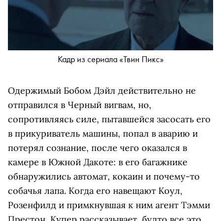
Кадр из сериала «Твин Пикс»
Одержимый Бобом Дэйл действительно не
отправился в Черный вигвам, но,
сопротивляясь силе, пытавшейся засосать его
в прикуриватель машины, попал в аварию и
потерял сознание, после чего оказался в
камере в Южной Дакоте: в его багажнике
обнаружились автомат, кокаин и почему-то
собачья лапа. Когда его навещают Коул,
Розенфилд и примкнувшая к ним агент Тэмми
Престон, Купер рассказывает, будто все это