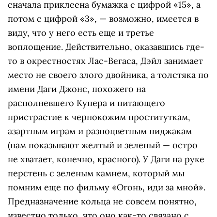
сначала приклеена бумажка с цифрой «15», а
потом с цифрой «3», — возможно, имеется в
виду, что у него есть еще и третье
воплощение. Действительно, оказавшись где-
то в окрестностях Лас-Вегаса, Дэйл занимает
место не своего злого двойника, а толстяка по
имени Даги Джонс, похожего на
располневшего Купера и питающего
пристрастие к чернокожим проституткам,
азартным играм и разноцветным пиджакам
(нам показывают желтый и зеленый — остро
не хватает, конечно, красного). У Даги на руке
перстень с зеленым камнем, который мы
помним еще по фильму «Огонь, иди за мной».
Предназначение кольца не совсем понятно,
известно только, что оно как-то связано с