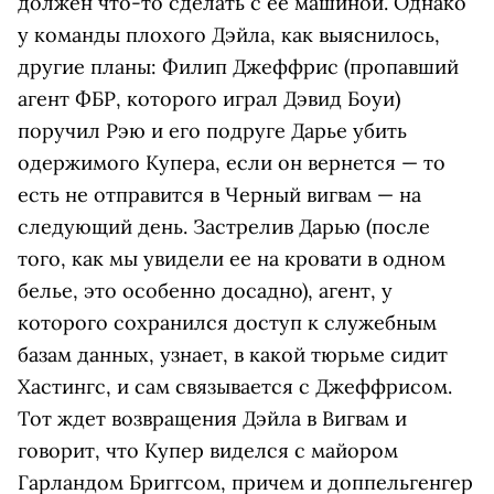
должен что-то сделать с ее машиной. Однако
у команды плохого Дэйла, как выяснилось,
другие планы: Филип Джеффрис (пропавший
агент ФБР, которого играл Дэвид Боуи)
поручил Рэю и его подруге Дарье убить
одержимого Купера, если он вернется — то
есть не отправится в Черный вигвам — на
следующий день. Застрелив Дарью (после
того, как мы увидели ее на кровати в одном
белье, это особенно досадно), агент, у
которого сохранился доступ к служебным
базам данных, узнает, в какой тюрьме сидит
Хастингс, и сам связывается с Джеффрисом.
Тот ждет возвращения Дэйла в Вигвам и
говорит, что Купер виделся с майором
Гарландом Бриггсом, причем и доппельгенгер