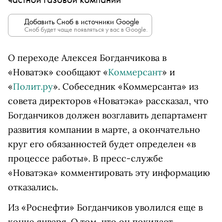
Добавить Сноб в источники Google
Сноб будет чаще появляться у вас в Google.
О переходе Алексея Богданчикова в
«Новатэк» сообщают «
Коммерсант
» и
«
Полит.ру
». Собеседник «Коммерсанта» из
совета директоров «Новатэка» рассказал, что
Богданчиков должен возглавить департамент
развития компании в марте, а окончательно
круг его обязанностей будет определен «в
процессе работы». В пресс-службе
«Новатэка» комментировать эту информацию
отказались.
Из «Роснефти» Богданчиков уволился еще в
конце января. О том, что он покидает