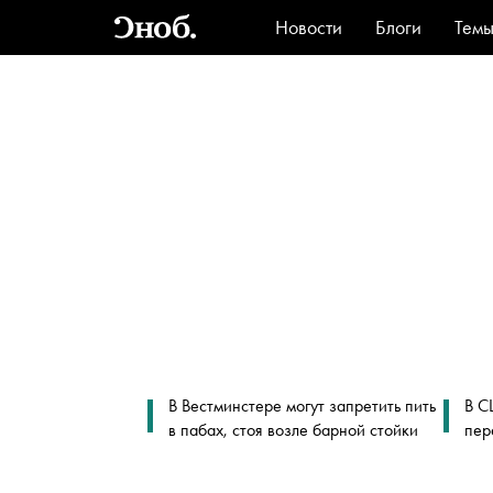
Новости
Блоги
Тем
Стиль
Ви
В Вестминстере могут запретить пить
В С
в пабах, стоя возле барной стойки
пер