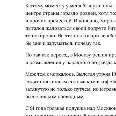
К этому моменту у меня был уже опыт 
центре страны гораздо ровней, хотя т
и прочих прелестей. И конечно, морозы
пытался жаловаться своей подруге Ритв
то нехорошо. На что она говорила: «Ве
бы мне и задуматься, почему так.
Но так как переезд в Москву решил пр
и размышления у парадного подъезда 
Меж тем смеркалось. Вылетая утром 19 
сидят под теплым солнышком в кофейня
затянутую не только путчем, но и гр
был слишком очевидным.
C 91 года грязная подушка над Москвой
мы имеем то, что имеем. Я уже не гово