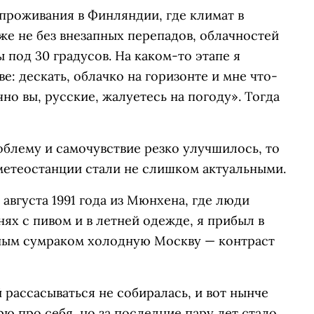
проживания в Финляндии, где климат в
оже не без внезапных перепадов, облачностей
 под 30 градусов. На каком-то этапе я
е: дескать, облачко на горизонте и мне что-
чно вы, русские, жалуетесь на погоду». Тогда
облему и самочувствие резко улучшилось, то
метеостанции стали не слишком актуальными.
августа 1991 года из Мюнхена, где люди
х с пивом и в летней одежде, я прибыл в
язным сумраком холодную Москву — контраст
 рассасываться не собиралась, и вот нынче
рю про себя, но за последние пару лет стало