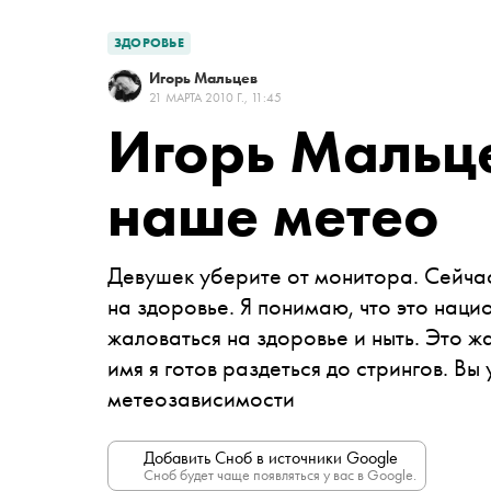
ЗДОРОВЬЕ
Игорь Мальцев
21 МАРТА 2010 Г., 11:45
Игорь Мальце
наше метео
Девушек уберите от монитора. Сейча
на здоровье. Я понимаю, что это нац
жаловаться на здоровье и ныть. Это ж
имя я готов раздеться до стрингов. Вы
метеозависимости
Добавить Сноб в источники Google
Сноб будет чаще появляться у вас в Google.