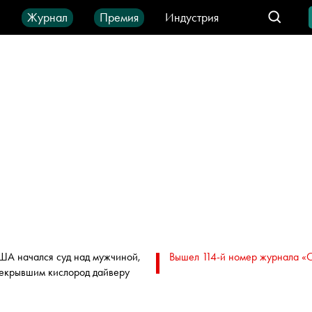
ы
Журнал
Премия
Индустрия
део
Город
IT-продукты
ША начался суд над мужчиной,
Вышел 114-й номер журнала «
екрывшим кислород дайверу