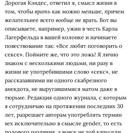
Дорогая Кэндес, ответил я, смысл жизни в
врать
том, чтобы
как можно меньше, причем
вообще
желательнее всего
не врать. Вот вы
описываете, например, ужин в честь Карла
Лагерфельда в вашей колонке и начинаете
повествование так: «Все любят поговорить о
сексе». Поймите же, что это ложь! Я лично
знаком с несколькими людьми, ни разу в
жизни не употребившими слово «секс», не
рассказавшими ни одного скабрезного
анекдота, не выругавшимися матом даже в
тюрьме. Редакция одного журнала, с которым
я сотрудничаю на протяжении последних 30
лет, разрешает авторам употреблять термин
sex исключительно в смысле gender, то есть
полового различия, а вовсе не той карусели