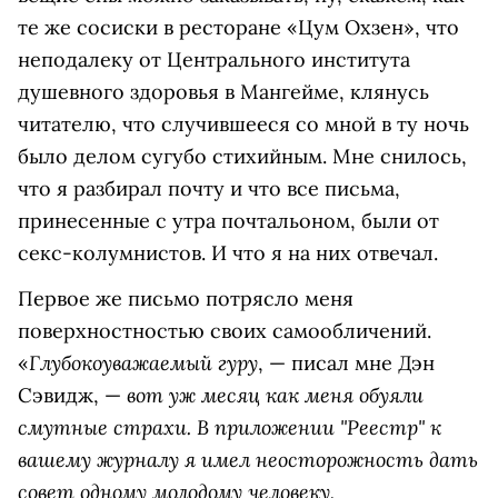
те же сосиски в ресторане «Цум Охзен», что
неподалеку от Центрального института
душевного здоровья в Мангейме, клянусь
читателю, что случившееся со мной в ту ночь
было делом сугубо стихийным. Мне снилось,
что я разбирал почту и что все письма,
принесенные с утра почтальоном, были от
секс-колумнистов. И что я на них отвечал.
Первое же письмо потрясло меня
поверхностностью своих самообличений.
Глубокоуважаемый гуру
«
, — писал мне Дэн
вот уж месяц как меня обуяли
Сэвидж, —
смутные страхи. В приложении "Реестр" к
вашему журналу я имел неосторожность дать
совет одному молодому человеку,