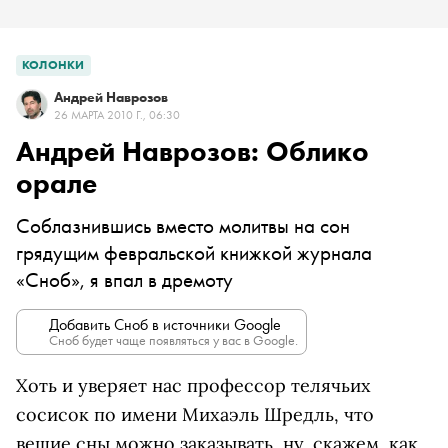
КОЛОНКИ
Андрей Наврозов
26 МАРТА 2010 Г., 06:30
Андрей Наврозов: Облико
орале
Соблазнившись вместо молитвы на сон
грядущим февральской книжкой журнала
«Сноб», я впал в дремоту
Добавить Сноб в источники Google
Сноб будет чаще появляться у вас в Google.
Хоть и уверяет нас профессор телячьих
сосисок по имени Михаэль Шредль, что
вещие сны можно заказывать, ну, скажем, как