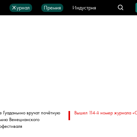
ы
Журнал
Премия
Индустрия
део
Город
IT-продукты
е Гуаданьино вручат почётную
Вышел 114-й номер журнала «
мию Венецианского
офестиваля