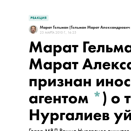
РЕАКЦИЯ
Марат Гельман
(Гельман Марат Александрович
23 МАРТА 2010 Г., 16:25
Марат Гельм
Марат Алекс
признан ино
агентом
*
)
о т
Нургалиев уй
Глава МВД Рашид Нургалиев лишится с