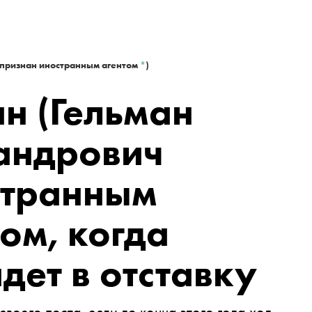
 признан иностранным агентом
*
)
ан
(Гельман
андрович
странным
ом, когда
дет в отставку
воего поста, если до конца этого года ход