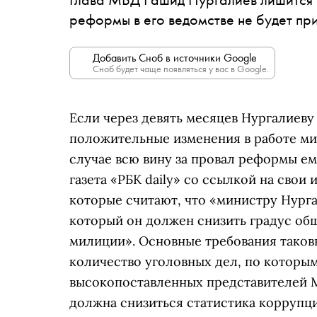
реформы в его ведомстве не будет пр
Добавить Сноб в источники Google
Сноб будет чаще появляться у вас в Google.
Если через девять месяцев Нургалиев
положительные изменения в работе мил
случае всю вину за провал реформы ем
газета «РБК daily» со ссылкой на свои
которые считают, что «министру Нургал
который он должен снизить градус об
милиции». Основные требования таков
количество уголовных дел, по которы
высокопоставленных представителей М
должна снизиться статистика коррупц