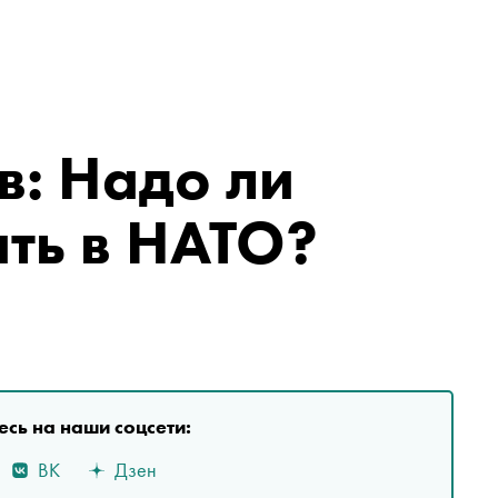
в: Надо ли
ать в НАТО?
сь на наши соцсети:
ВК
Дзен