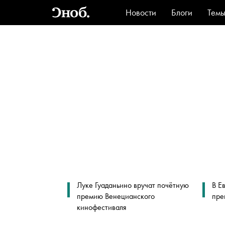
Новости
Блоги
Тем
Стиль
Ви
Луке Гуаданьино вручат почётную
В Е
премию Венецианского
пре
кинофестиваля