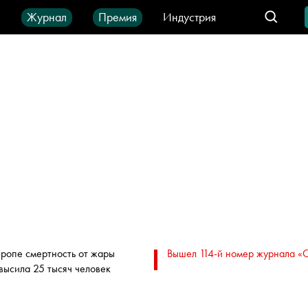
ы
Журнал
Премия
Индустрия
део
Город
IT-продукты
вропе смертность от жары
Вышел 114-й номер журнала «
высила 25 тысяч человек