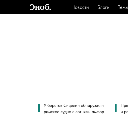
Новости
Блоги
Тем
Стиль
Ви
У берегов Сицилии обнаружили
Пря
римское судно с сотнями амфор
и р