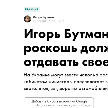
РЕАКЦИЯ
Игорь Бутман
14 АПРЕЛЯ 2010 Г., 16:50
Игорь Бутма
роскошь долж
отдавать сво
На Украине могут ввести налог на ро
кабинетом министров, предполагает в
вертолетов, яхт, дорогих автомобиле
Добавить Сноб в источники Google
Сноб будет чаще появляться у вас в Google.