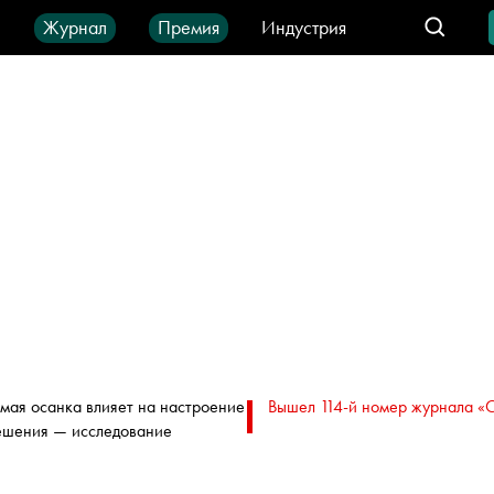
ы
Журнал
Премия
Индустрия
део
Город
IT-продукты
мая осанка влияет на настроение
Вышел 114-й номер журнала «
ешения — исследование