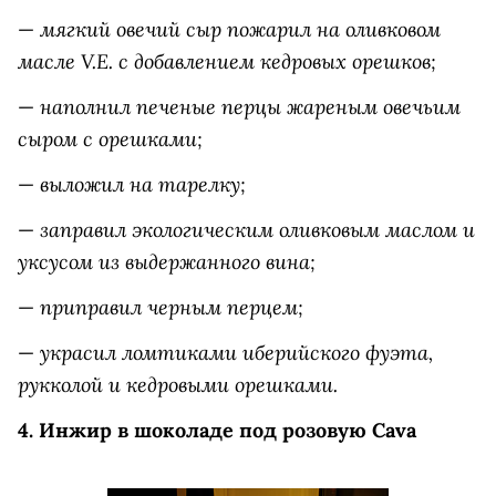
мягкий овечий сыр пожарил на оливковом
—
масле V.E. с добавлением кедровых орешков;
наполнил печеные перцы жареным овечьим
—
сыром с орешками;
выложил на тарелку;
—
заправил экологическим оливковым маслом
и
—
уксусом из выдержанного вина;
приправил черным перцем;
—
украсил ломтиками иберийского фуэта,
—
рукколой и кедровыми орешками.
4. Инжир в шоколаде под розовую
Cava