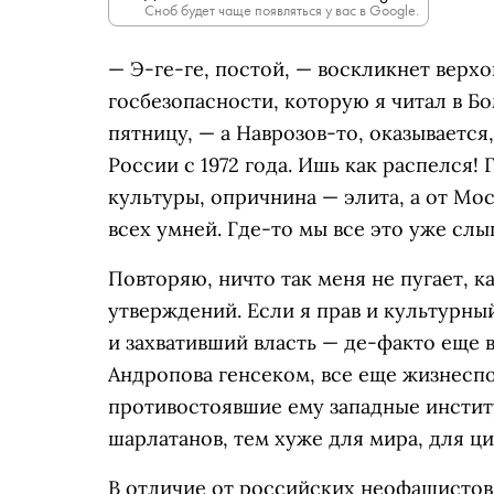
Сноб будет чаще появляться у вас в Google.
— Э-ге-ге, постой, — воскликнет верх
госбезопасности, которую я читал в Б
пятницу, — а Наврозов-то, оказывается
России с 1972 года. Ишь как распелся!
культуры, опричнина — элита, а от М
всех умней. Где-то мы все это уже слы
Повторяю, ничто так меня не пугает, 
утверждений. Если я прав и культурн
и захвативший власть — де-факто еще в
Андропова генсеком, все еще жизнеспо
противостоявшие ему западные инсти
шарлатанов, тем хуже для мира, для ц
В отличие от российских неофашистов