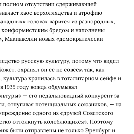
при полном отсутствии сдерживающей
значает хаос верхоглядства и атрофию
западных» головах варится из разнородных,
м конформистским бредом и наполнены
», Макиавелли новых «демократически
едство русскую культуру, потому что видел
ожет, охранял он ее не совсем так, как
е, культура хранилась в тоталитарном сейфе и
 в 1935 году вождь обдумывал
льтуры» — его недальновидный конкурент за
и, отпугивая потенциальных союзников, — на
преждение одного из «друзей Советского
легко оттолкнуть колеблющихся». Поэтому
риж были отправлены не только Эренбург и