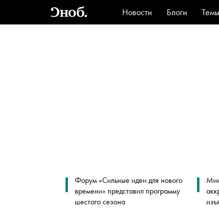
Новости
Блоги
Тем
Стиль
Ви
Форум «Сильные идеи для нового
Мин
времени» представил программу
акк
шестого сезона
изъ