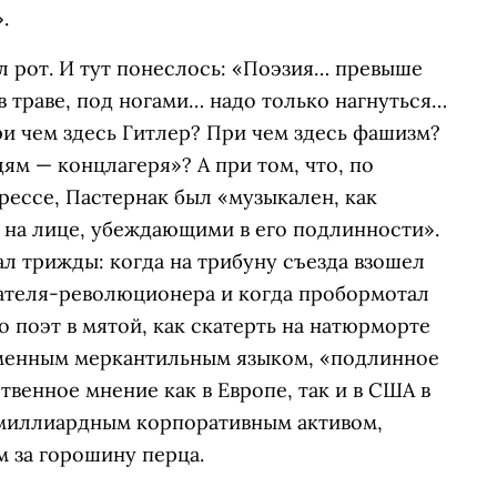
.
л рот. И тут понеслось: «Поэзия… превыше
 траве, под ногами… надо только нагнуться…
и чем здесь Гитлер? При чем здесь фашизм?
ям — концлагеря»? А при том, что, по
ессе, Пастернак был «музыкален, как
 на лице, убеждающими в его подлинности».
ал трижды: когда на трибуну съезда взошел
ателя-революционера и когда пробормотал
о поэт в мятой, как скатерть на натюрморте
еменным меркантильным языком, «подлинное
венное мнение как в Европе, так и в США в
имиллиардным корпоративным активом,
 за горошину перца.