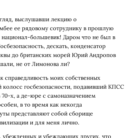
огляд, выслушавши лекцию о
омбее ее рядовому сотруднику в прошлую
, национал-большевик! Даром что не был в
 Госбезопасность, дескать, конденсатор
осквы до британских морей Юрий Андропов
шали, не от Лимонова ли?
как справедливость моих собственных
ый колосс госбезопасности, подавивший КПСС
 70-х, а де-юре с самоназначением
собен, в то время как некогда
туты представляют собой сборище
ивилизации и для меня лично.
, убежденных и убеждающих других, что