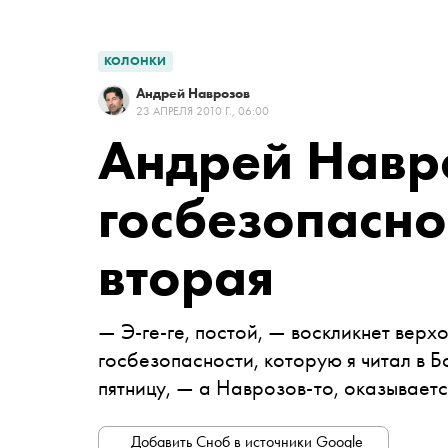
КОЛОНКИ
Андрей Наврозов
23 АПРЕЛЯ 2010 Г., 06:00
Андрей Навр
госбезопасно
вторая
— Э-ге-ге, постой, — воскликнет верх
госбезопасности, которую я читал в 
пятницу, — а Наврозов-то, оказывает
Добавить Сноб в источники Google