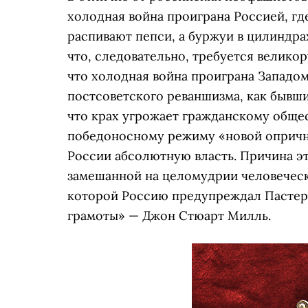
холодная война проиграна Россией, где
распивают пепси, а буржуи в цилиндра
что, следовательно, требуется велико
что холодная война проиграна Западом
постсоветского реваншизма, как бывши
что крах угрожает гражданскому обществ
победоносному режиму «новой опрични
России абсолютную власть. Причина эт
замешанной на целомудрии человеческ
которой Россию предупреждал Пастерна
грамоты» — Джон Стюарт Милль.