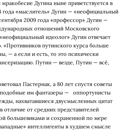
 мракобесие Дугина ныне приветствуется в
08 года «мыслитель» Дугин — «неофициальный
 сентября 2009 года «профессор» Дугин —
ждународных отношений Московского
 «неофициальный идеолог» Дугин отвечает
. «Противников путинского курса больше
ы, — а если и есть, то это психически
ансеризацию. Путин — везде, Путин — всё,
оветовал Пастернак, а 80 лет спустя советы
и подобные им фантазеры — оппортунисты
ежды, нахватавшиеся двусмысленных цитат
 в отличие от средних представителей
ой большевиками и сохраненной по мере
«западные» интеллигенты в худшем смысле