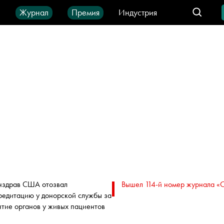
ы
Журнал
Премия
Индустрия
део
Город
IT-продукты
здрав США отозвал
Вышел 114-й номер журнала «
редитацию у донорской службы за
ятие органов у живых пациентов