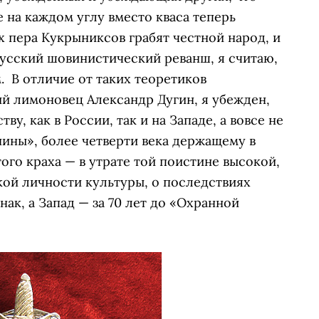
 на каждом углу вместо кваса теперь
х пера Кукрыниксов грабят честной народ, и
русский шовинистический реванш, я считаю,
. В отличие от таких теоретиков
й лимоновец Александр Дугин, я убежден,
у, как в России, так и на Западе, а вовсе не
ны», более четверти века держащему в
ого краха — в утрате той поистине высокой,
ой личности культуры, о последствиях
к, а Запад — за 70 лет до «Охранной