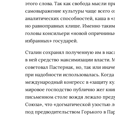
этого слова. Так как свобода мысли 
самовыражение культуры чаще всего о
аналитических способностей, каша в «
но равноправных клише. Именно таки
головы консильери «новой опричнины
избранных» государей.
Сталин сохранял полученную им в насл
в ней средство максимизации власти. М
советовал Пастернак, но, так или инач
при надобности использовалась. Когда
международный конгресс в «защиту ку
мировое господство публично жег книг
письменном столе вождя лежало преду
Союза», что «догматической узостью 
под предводительством Горького в Па