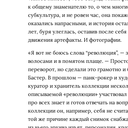
к общему знаменателю то, о чем многи
субкультура, и не ровен час, она покаж
оказались напрасными, и история оста
лет, буря улеглась, оставив после себ
движения артефакты. И фотографии.
«Я вот не боюсь слова “революция”, —
волосами и в помятом плаще. — Просто
переворот, но сделали это грамотно и 
Бастер. В прошлом — панк-рокер и ху
куратор и хранитель коллекции нескол
описываемой «революции» участвовал п
про всех знает и готов отвечать на в
коллекции он, например, себя не счита
той же причине каждый снимок снабжа
из чьего архива изъят, персоналии, кр