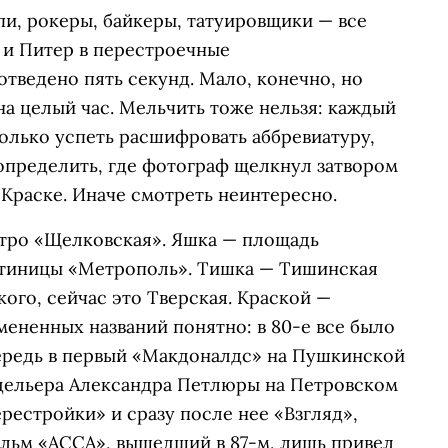
пи, рокеры, байкеры, татуировщики — все
и Питер в перестроечные
отведено пять секунд. Мало, конечно, но
на целый час. Мельчить тоже нельзя: каждый
олько успеть расшифровать аббревиатуру,
определить, где фотограф щелкнул затвором
 Краске. Иначе смотреть неинтересно.
тро «Щелковская». Яшка — площадь
остиницы «Метрополь». Тишка — Тишинская
ого, сейчас это Тверская. Краской —
ененных названий понятно: в 80-е все было
чередь в первый «Макдоналдс» на Пушкинской
дельера Александра Петлюры на Петровском
рестройки» и сразу после нее «Взгляд»,
ильм «АССА», вышедший в 87-м, лишь привел