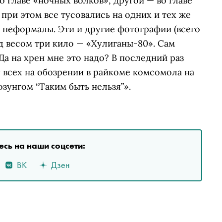
о главе «ночных волков», другой — во главе
ри этом все тусовались на одних и тех же
 неформалы. Эти и другие фотографии (всего
д весом три кило — «Хулиганы-80». Сам
Да на хрен мне это надо? В последний раз
 всех на обозрении в райкоме комсомола на
зунгом “Таким быть нельзя”».
сь на наши соцсети:
ВК
Дзен