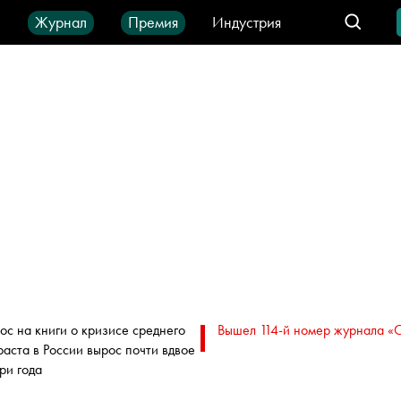
ы
Журнал
Премия
Индустрия
део
Город
IT-продукты
ос на книги о кризисе среднего
Вышел 114-й номер журнала «
раста в России вырос почти вдвое
три года