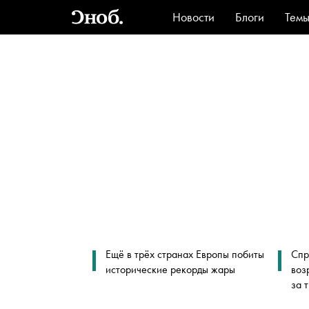
Новости
Блоги
Тем
Стиль
Ви
Ещё в трёх странах Европы побиты
Спр
исторические рекорды жары
воз
за 