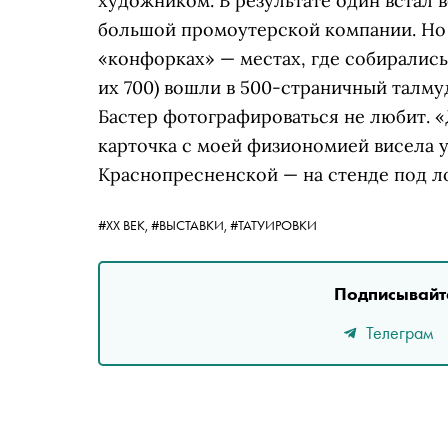
художником. В результате один встал в
большой промоутерской компании. Но п
«конфорках» — местах, где собирались
их 700) вошли в 500-страничный талму
Бастер фотографироваться не любит. «
карточка с моей физиономией висела у
Краснопресненской — на стенде под ло
#ХХ ВЕК,
#ВЫСТАВКИ,
#ТАТУИРОВКИ
Подписывайте
Телеграм