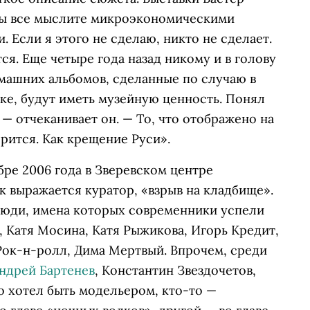
«Вы все мыслите микроэкономическими
 Если я этого не сделаю, никто не сделает.
ся. Еще четыре года назад никому и в голову
омашних альбомов, сделанные по случаю в
рке, будут иметь музейную ценность. Понял
 — отчеканивает он. — То, что отображено на
орится. Как крещение Руси».
бре 2006 года в Зверевском центре
к выражается куратор, «взрыв на кладбище».
 люди, имена которых современники успели
, Катя Мосина, Катя Рыжикова, Игорь Кредит,
Рок-н-ролл, Дима Мертвый. Впрочем, среди
ндрей Бартенев
, Константин Звездочетов,
то хотел быть модельером, кто-то —