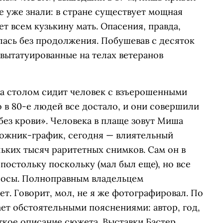
е уже знали: в стране существует мощная
ет всем кузькину мать. Опасения, правда,
лась без продолжения. Побушевав с десяток
я вытатуированные на телах ветеранов
 за столом сидит человек с взъерошенными
 в 80-е людей все достало, и они совершили
без крови». Человека в плаще зовут Миша
дожник-график, сегодня — влиятельный
ьких тысяч раритетных снимков. Сам он в
остольку поскольку (мал был еще), но все
опросы. Полноправным владельцем
ет. Говорит, мол, не я же фотографировал. По
ет обстоятельными пояснениями: автор, год,
аткое описание сюжета. Выставки Бастер