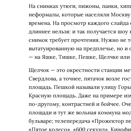
На снимках утюги, пижоны, панки, хип
неформалы, которые населяли Москву 
времена. На просмотр каждого слайда 
длиннее нельзя: и так получается шоу 
снимок требует прочтения. Нужно не т
вытатуированную на предплечье, но и 
— на Яшке, Тишке, Пешке, Щелчке или
Щелчок — это окрестности станции ме
Свердлова, а точнее, пятачок возле г
площадь. Пешкой называли улицу Горьк
Красную площадь. Даже на примере изм
по-другому, контрастней и бойчее. О
площади и тут же вольная коммуна мо
бульваре; телепередача «Прожектор пе
«Пятое колесо», «600 секунд». Киноф