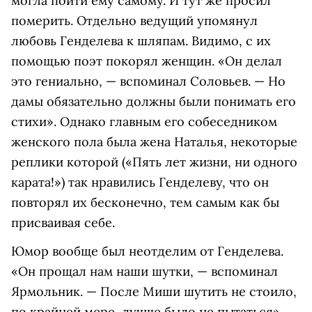
могла пойти ему самому. И тут же просил
померить. Отдельно ведущий упомянул
любовь Генделева к шляпам. Видимо, с их
помощью поэт покорял женщин. «Он делал
это гениально, — вспоминал Соловьев. — Но
дамы обязательно должны были понимать его
стихи». Однако главным его собеседником
женского пола была жена Наталья, некоторые
реплики которой («Пять лет жизни, ни одного
карата!») так нравились Генделеву, что он
повторял их бесконечно, тем самым как бы
присваивая себе.
Юмор вообще был неотделим от Генделева.
«Он прощал нам наши шутки, — вспоминал
Ярмольник. — После Миши шутить не стоило,
по крайней мере, лучше было не пытаться».