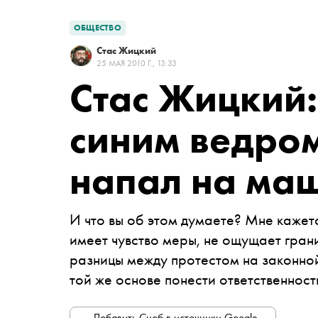
ОБЩЕСТВО
Стас Жицкий
25 МАЯ 2010 Г., 13:33
Стас Жицкий:
синим ведром
напал на маш
И что вы об этом думаете? Мне кажет
имеет чувство меры, не ощущает гран
разницы между протестом на законно
той же основе понести ответственност
Добавить Сноб в источники Google