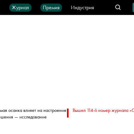
ы
Журнал
Премия
Индустрия
део
Город
IT-продукты
мая осанка влияет на настроение
Вышел 114-й номер журнала «
ешения — исследование