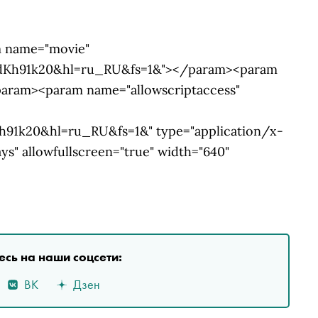
m name="movie"
XdKh91k20&hl=ru_RU&fs=1&"></param><param
param><param name="allowscriptaccess"
91k20&hl=ru_RU&fs=1&" type="application/x-
ys" allowfullscreen="true" width="640"
сь на наши соцсети:
ВК
Дзен