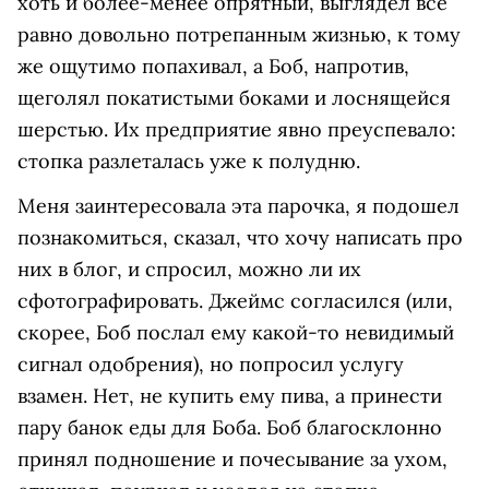
хоть и более-менее опрятный, выглядел все
равно довольно потрепанным жизнью, к тому
же ощутимо попахивал, а Боб, напротив,
щеголял покатистыми боками и лоснящейся
шерстью. Их предприятие явно преуспевало:
стопка разлеталась уже к полудню.
Меня заинтересовала эта парочка, я подошел
познакомиться, сказал, что хочу написать про
них в блог, и спросил, можно ли их
сфотографировать. Джеймс согласился (или,
скорее, Боб послал ему какой-то невидимый
сигнал одобрения), но попросил услугу
взамен. Нет, не купить ему пива, а принести
пару банок еды для Боба. Боб благосклонно
принял подношение и почесывание за ухом,