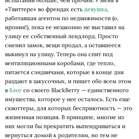
испытаний больше, чем прочим. У меня в
«Твиттере» во френдах есть
девушка
,
работавшая агентом по недвижимости (о,
ирония!), пока ее незаконно не выставил на
улицу ее собственный лендлорд. Просто
сменил замок, вещи продал, а оставшееся
выкинул на улицу. Теперь она спит под
вентиляционными коробами, где тепло,
питается сэндвичами, которые в конце дня
раздают в закусочных, и пишет обо всем этом
в
блог
со своего BlackBerry — единственного
имущества, которое у нее осталось. Есть еще
сквоттеры, для которых бесприютность — это
жизненная позиция. В принципе, многие из
них могли бы прекратить выпендриваться и
вернуться домой к родителям, но тем не