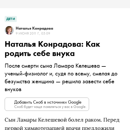
ДЕТИ
Наталья Конрадова
9 ИЮНЯ 2011 Г., 05:09
Наталья Конрадова: Как
родить себе внука
После смерти сына Ламара Келешева —
ученый-физиолог и, судя по всему, смелая до
безумства женщина — решила завести себе
внуков
Добавить Сноб в источники Google
Сноб будет чаще появляться у вас в Google.
Сын Ламары Келешевой болел раком. Перед
первой химиотерапией врачи предложили