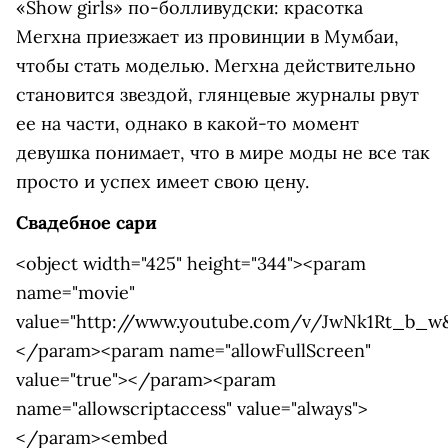
«Show girls» по-болливудски: красотка
Мегхна приезжает из провинции в Мумбаи,
чтобы стать моделью. Мегхна действительно
становится звездой, глянцевые журналы рвут
ее на части, однако в какой-то момент
девушка понимает, что в мире моды не все так
просто и успех имеет свою цену.
Свадебное сари
<object width="425" height="344"><param
name="movie"
value="http://www.youtube.com/v/JwNk1Rt_b_w&
</param><param name="allowFullScreen"
value="true"></param><param
name="allowscriptaccess" value="always">
</param><embed