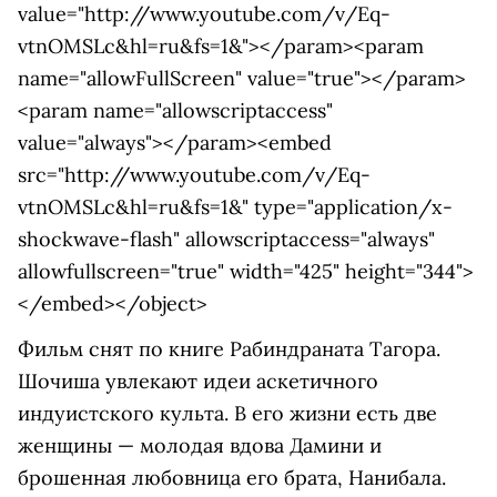
value="http://www.youtube.com/v/Eq-
vtnOMSLc&hl=ru&fs=1&"></param><param
name="allowFullScreen" value="true"></param>
<param name="allowscriptaccess"
value="always"></param><embed
src="http://www.youtube.com/v/Eq-
vtnOMSLc&hl=ru&fs=1&" type="application/x-
shockwave-flash" allowscriptaccess="always"
allowfullscreen="true" width="425" height="344">
</embed></object>
Фильм снят по книге Рабиндраната Тагора.
Шочиша увлекают идеи аскетичного
индуистского культа. В его жизни есть две
женщины — молодая вдова Дамини и
брошенная любовница его брата, Нанибала.