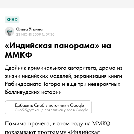
КИНО
Ольга Уткина
23 ИЮНЯ 2009 Г., 07:30
«Индийская панорама» на
ММКФ
Двойник криминального авторитета, драма из
жизни индийских моделей, экранизация книги
Рабиндраната Тагора и еще три невероятных
болливудских истории
Добавить Сноб в источники Google
Сноб будет чаще появляться у вас в Google.
Помимо прочего, в этом году на ММКФ
показывают программу «Индийская