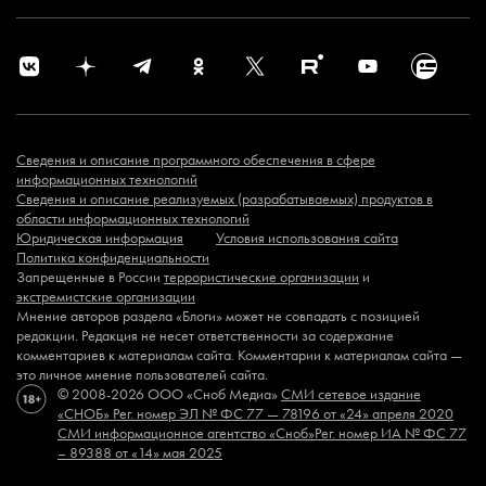
Сведения и описание программного обеспечения в сфере
информационных технологий
Сведения и описание реализуемых (разрабатываемых) продуктов в
области информационных технологий
Юридическая информация
Условия использования сайта
Политика конфиденциальности
Запрещенные в России
террористические организации
и
экстремистские организации
Мнение авторов раздела «Блоги» может не совпадать с позицией
редакции. Редакция не несет ответственности за содержание
комментариев к материалам сайта. Комментарии к материалам сайта —
это личное мнение пользователей сайта.
© 2008-2026 ООО «Сноб Медиа»
СМИ сетевое издание
«СНОБ»
Рег. номер ЭЛ № ФС 77 — 78196 от «24» апреля 2020
СМИ информационное агентство «Сноб»
Рег. номер ИА № ФС 77
– 89388 от «14» мая 2025