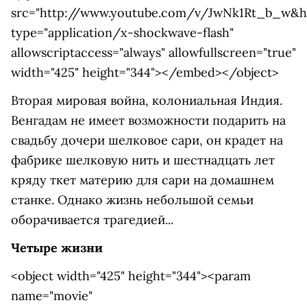
src="http://www.youtube.com/v/JwNk1Rt_b_w&hl
type="application/x-shockwave-flash"
allowscriptaccess="always" allowfullscreen="true"
width="425" height="344"></embed></object>
Вторая мировая война, колониальная Индия.
Венгадам не имеет возможности подарить на
свадьбу дочери шелковое сари, он крадет на
фабрике шелковую нить и шестнадцать лет
кряду ткет материю для сари на домашнем
станке. Однако жизнь небольшой семьи
оборачивается трагедией...
Четыре жизни
<object width="425" height="344"><param
name="movie"