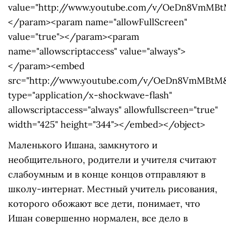
value="http://www.youtube.com/v/OeDn8VmMBt
</param><param name="allowFullScreen"
value="true"></param><param
name="allowscriptaccess" value="always">
</param><embed
src="http://www.youtube.com/v/OeDn8VmMBtM&
type="application/x-shockwave-flash"
allowscriptaccess="always" allowfullscreen="true"
width="425" height="344"></embed></object>
Маленького Ишана, замкнутого и
необщительного, родители и учителя считают
слабоумным и в конце концов отправляют в
школу-интернат. Местный учитель рисования,
которого обожают все дети, понимает, что
Ишан совершенно нормален, все дело в