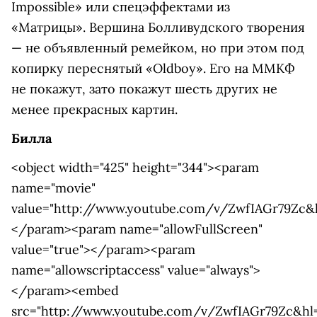
Impossible» или спецэффектами из
«Матрицы». Вершина Болливудского творения
— не объявленный ремейком, но при этом под
копирку переснятый «Oldboy». Его на ММКФ
не покажут, зато покажут шесть других не
менее прекрасных картин.
Билла
<object width="425" height="344"><param
name="movie"
value="http://www.youtube.com/v/ZwfIAGr79Zc&h
</param><param name="allowFullScreen"
value="true"></param><param
name="allowscriptaccess" value="always">
</param><embed
src="http://www.youtube.com/v/ZwfIAGr79Zc&hl=