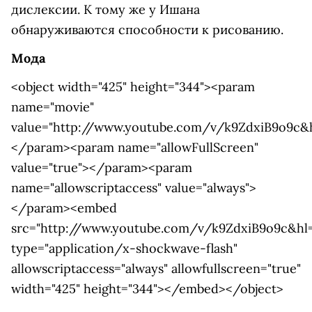
дислексии. К тому же у Ишана
обнаруживаются способности к рисованию.
Мода
<object width="425" height="344"><param
name="movie"
value="http://www.youtube.com/v/k9ZdxiB9o9c&h
</param><param name="allowFullScreen"
value="true"></param><param
name="allowscriptaccess" value="always">
</param><embed
src="http://www.youtube.com/v/k9ZdxiB9o9c&hl=
type="application/x-shockwave-flash"
allowscriptaccess="always" allowfullscreen="true"
width="425" height="344"></embed></object>