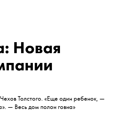
а: Новая
омпании
Чехов Толстого. «Еще один ребенок, —
а». — Весь дом полон говна»