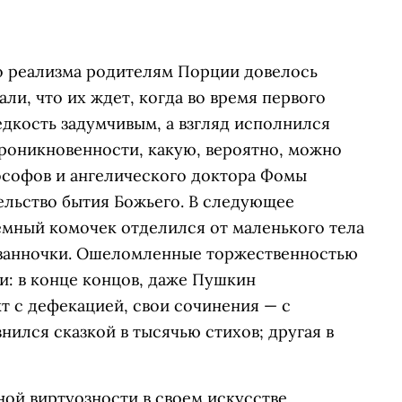
о реализма родителям Порции довелось
али, что их ждет, когда во время первого
едкость задумчивым, а взгляд исполнился
роникновенности, какую, вероятно, можно
лософов и ангелического доктора Фомы
льство бытия Божьего. В следующее
емный комочек отделился от маленького тела
 ванночки. Ошеломленные торжественностью
и: в конце концов, даже Пушкин
т с дефекацией, свои сочинения — с
нился сказкой в тысячью стихов; другая в
ой виртуозности в своем искусстве.