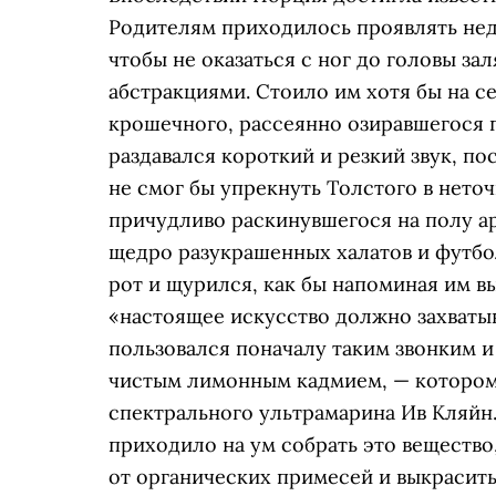
Родителям приходилось проявлять не
чтобы не оказаться с ног до головы з
абстракциями. Стоило им хотя бы на се
крошечного, рассеянно озиравшегося п
раздавался короткий и резкий звук, п
не смог бы упрекнуть Толстого в нето
причудливо раскинувшегося на полу ар
щедро разукрашенных халатов и футбо
рот и щурился, как бы напоминая им в
«настоящее искусство должно захватыв
пользовался поначалу таким звонким 
чистым лимонным кадмием, — которому
спектрального ультрамарина Ив Кляйн
приходило на ум собрать это веществ
от органических примесей и выкрасит