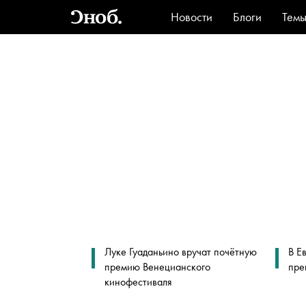
Новости
Блоги
Тем
Стиль
Ви
Луке Гуаданьино вручат почётную
В Е
премию Венецианского
пре
кинофестиваля