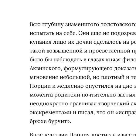
Всю глубину знаменитого толстовског
испытать на себе. Они еще не подозрев
купания лицо их дочки сделалось на р
такой возвышенной и просветленной п
было бы наблюдать в глазах князя фи
Аквинского, формулирующего доказате
мгновение небольшой, но плотный и т
Порции и медленно опустился на дно
момента родители почтительно застыл
неоднократно сравнивал творческий ак
экскрементами и писал, что он «испраз
брюхе бурчит».
Впоследствии Порция достигла известн