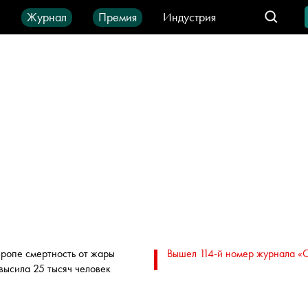
ы
Журнал
Премия
Индустрия
део
Город
IT-продукты
вропе смертность от жары
Вышел 114-й номер журнала «
высила 25 тысяч человек