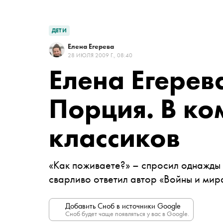
ДЕТИ
Елена Егерева
28 ИЮЛЯ 2009 Г., 08:40
Елена Егерев
Порция. В к
классиков
«Как поживаете?» – спросил однажды 
сварливо ответил автор «Войны и мир
Добавить Сноб в источники Google
Сноб будет чаще появляться у вас в Google.