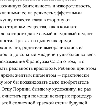
дюжинную бдительность и изворотливость,
аляпанными ее на редкость эффектными
кунду отвести глаза в сторону от
о сторонам существа, как в комнате
осле которого даже самый въедливый педант
чности. Прыгая на цыпочках среди
хипелага, родители выворачивались из
лок, а довольный младенец улыбался во весь
ысказывание Франсуазы Саган о том, что
ать реальность врасплох». Ребенок при этом
и ярким желтым пигментом — практически
 мог бы позавидовать даже изобретатель
. Отцу Порции, бывшему художнику, не раз
о, очистить при помощи нехитрых процедур
ь этой солнечной краской стены будущей