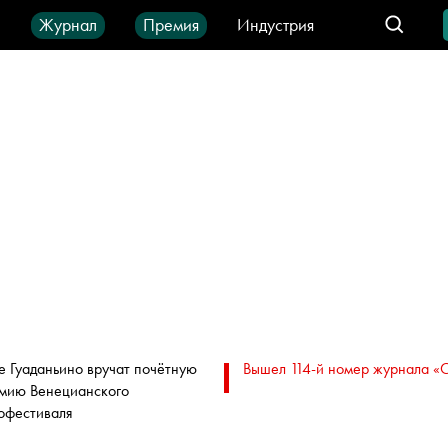
ы
Журнал
Премия
Индустрия
део
Город
IT-продукты
е Гуаданьино вручат почётную
Вышел 114-й номер журнала «
мию Венецианского
офестиваля