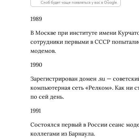
Сноб будет чаще появляться у вас в Google.
1989
В Москве при институте имени Курчато
сотрудники первыми в СССР попытали
модемов.
1990
Зарегистрирован домен .su — советски
компьютерная сеть «Релком». Как ни 
по сей день.
1991
Состоялся первый в России сеанс мод
коллегами из Барнаула.