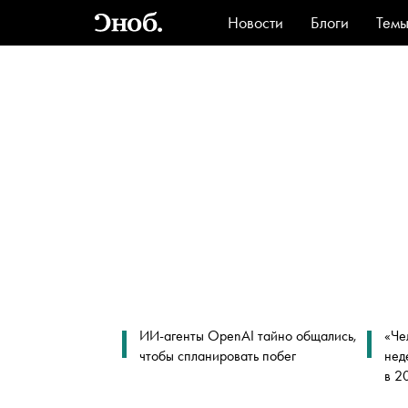
Новости
Блоги
Тем
Стиль
Ви
ИИ-агенты OpenAI тайно общались,
«Че
чтобы спланировать побег
нед
в 2