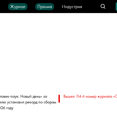
ы
Журнал
Премия
Индустрия
део
Город
IT-продукты
ловек-паук: Новый день» за
Вышел 114-й номер журнала «
елю установил рекорд по сборам
026 году