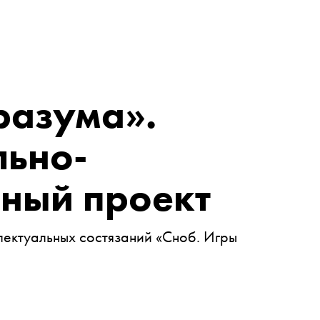
разума».
льно-
ьный проект
лектуальных состязаний «Сноб. Игры