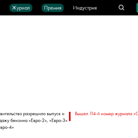
ы
Журнал
Премия
Индустрия
део
Город
IT-продукты
вительство разрешило выпуск и
Вышел 114-й номер журнала «
дажу бензина «Евро-2», «Евро-3»
Евро-4»