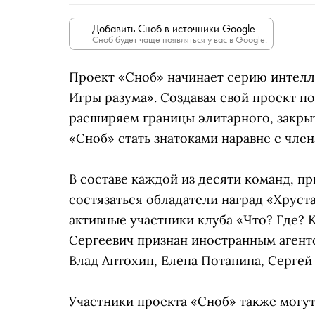
Добавить Сноб в источники Google
Сноб будет чаще появляться у вас в Google.
Проект «Сноб» начинает серию интелл
Игры разума». Создавая свой проект по
расширяем границы элитарного, закрыт
«Сноб» стать знатоками наравне с член
В составе каждой из десяти команд, п
состязаться обладатели наград «Хруста
активные участники клуба «Что? Где? 
Сергеевич признан иностранным аген
Влад Антохин, Елена Потанина, Сергей 
Участники проекта «Сноб» также могут 