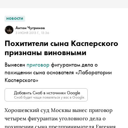
НОВОСТИ
Антон Чугринов
3 ИЮНЯ 2013 Г., 13:36
Похитители сына Касперского
признаны виновными
Вынесен
приговор
фигурантам дела о
похищении сына основателя «Лаборатории
Касперского»
Добавить Сноб в источники Google
Сноб будет чаще появляться у вас в Google.
Хорошевский суд Москвы вынес приговор
четырем фигурантам уголовного дела о
похищении сына предпринимателя Евгения