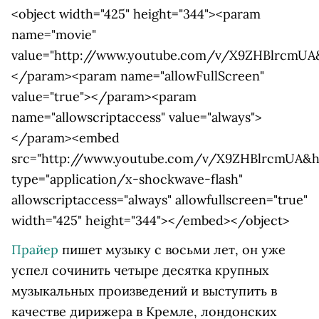
<object width="425" height="344"><param
name="movie"
value="http://www.youtube.com/v/X9ZHBlrcmUA&
</param><param name="allowFullScreen"
value="true"></param><param
name="allowscriptaccess" value="always">
</param><embed
src="http://www.youtube.com/v/X9ZHBlrcmUA&hl
type="application/x-shockwave-flash"
allowscriptaccess="always" allowfullscreen="true"
width="425" height="344"></embed></object>
Прайер
пишет музыку с восьми лет, он уже
успел сочинить четыре десятка крупных
музыкальных произведений и выступить в
качестве дирижера в Кремле, лондонских