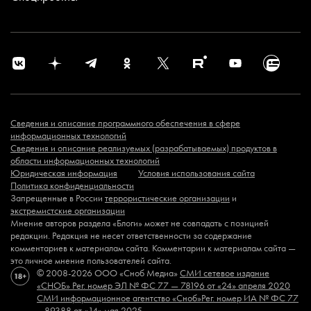
Сведения и описание программного обеспечения в сфере
информационных технологий
Сведения и описание реализуемых (разрабатываемых) продуктов в
области информационных технологий
Юридическая информация
Условия использования сайта
Политика конфиденциальности
Запрещенные в России
террористические организации
и
экстремистские организации
Мнение авторов раздела «Блоги» может не совпадать с позицией
редакции. Редакция не несет ответственности за содержание
комментариев к материалам сайта. Комментарии к материалам сайта —
это личное мнение пользователей сайта.
© 2008-2026 ООО «Сноб Медиа»
СМИ сетевое издание
«СНОБ»
Рег. номер ЭЛ № ФС 77 — 78196 от «24» апреля 2020
СМИ информационное агентство «Сноб»
Рег. номер ИА № ФС 77
– 89388 от «14» мая 2025