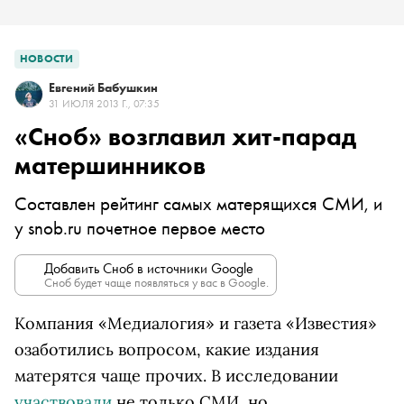
НОВОСТИ
Евгений Бабушкин
31 ИЮЛЯ 2013 Г., 07:35
«Сноб» возглавил хит-парад
матершинников
Составлен рейтинг самых матерящихся СМИ, и
у snob.ru почетное первое место
Добавить Сноб в источники Google
Сноб будет чаще появляться у вас в Google.
Компания «Медиалогия» и газета «Известия»
озаботились вопросом, какие издания
матерятся чаще прочих. В исследовании
участвовали
не только СМИ, но