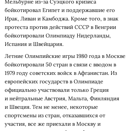
Мельбурне
из-за
Суэцкого кризиса
бойкотировал
Египет
и поддержавшие его
Ирак
,
Ливан
и
Камбоджа
. Кроме того, в знак
протеста против действий СССР в Венгрии
бойкотировали Олимпиаду
Нидерланды
,
Испания
и
Швейцария.
Летние Олимпийские игры
1980 года в Москве
бойкотировали 50 стран в связи с
вводом в
1979 году советских войск в Афганистан
.
Из
европейских государств в Олимпиаде
официально участвовали только Греция
и нейтральные Австрия, Мальта, Финляндия
и Швеция.
Тем не менее,
некоторые
спортсмены из стран, отказавшихся от
участия, все же приехали в Москву и