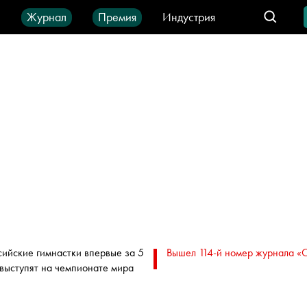
ы
Журнал
Премия
Индустрия
део
Город
IT-продукты
сийские гимнастки впервые за 5
Вышел 114-й номер журнала «
 выступят на чемпионате мира