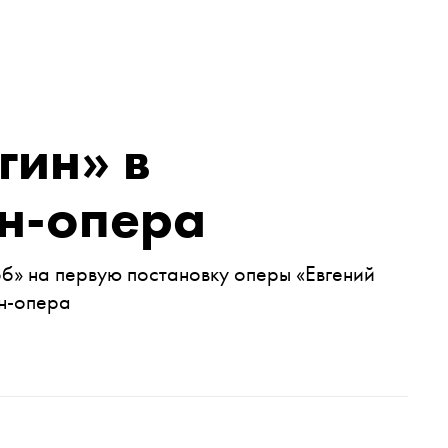
гин» в
н-опера
б» на первую постановку оперы «Евгений
н-опера