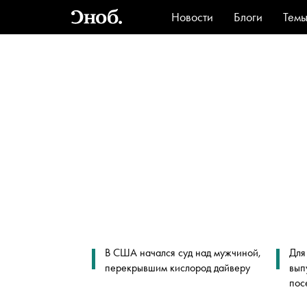
Новости
Блоги
Тем
Стиль
Ви
В США начался суд над мужчиной,
Для
перекрывшим кислород дайверу
вып
пос