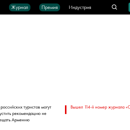
ы
Журнал
Премия
Индустрия
део
Город
IT-продукты
 российских туристов могут
Вышел 114-й номер журнала «
устить рекомендацию не
ещать Армению