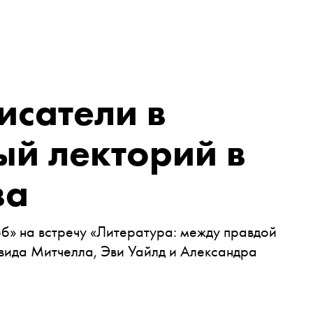
исатели в
ый лекторий в
ва
б» на встречу «Литература: между правдой
вида Митчелла, Эви Уайлд и Александра